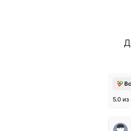
Д
Вс
5.0
из 