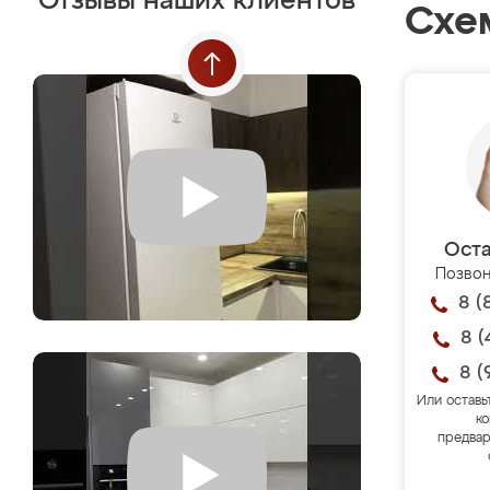
Отзывы наших клиентов
Схе
Оста
Позвон
8 (
8 (
8 (
Или оставь
ко
предвар