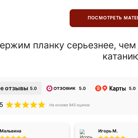
ПОСМОТРЕТЬ МАТ
ержим планку серьезнее, чем
катани
е отзывы
5.0
5.0
5.0
5
На основе
945
оценок
Мальвина
Игорь М.