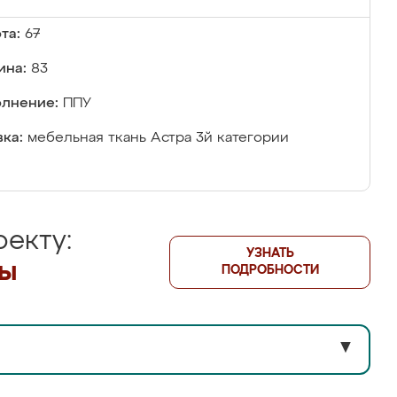
та:
67
ина:
83
лнение:
ППУ
ка:
мебельная ткань Астра 3й категории
екту:
УЗНАТЬ
лы
ПОДРОБНОСТИ
▼