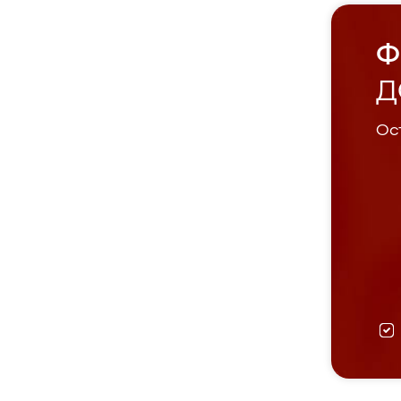
Ф
Д
Ост