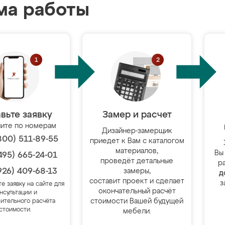
ма работы
вьте заявку
Замер и расчет
ите по номерам
Дизайнер-замерщик
800) 511-89-55
приедет к Вам с каталогом
материалов,
Вы
495) 665-24-01
проведёт детальные
р
926) 409-68-13
замеры,
д
составит проект и сделает
з
те заявку на сайте для
окончательный расчёт
нсультации и
стоимости Вашей будущей
ительного расчёта
стоимости.
мебели.