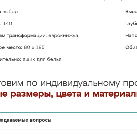
а выбор
Высо
:
140
Глуб
зм трансформации:
еврокнижка
Напо
ое место:
80 х 185
Обив
ительно:
ящик для белья
товим по индивидуальному про
е размеры, цвета и материа
задаваемые вопросы