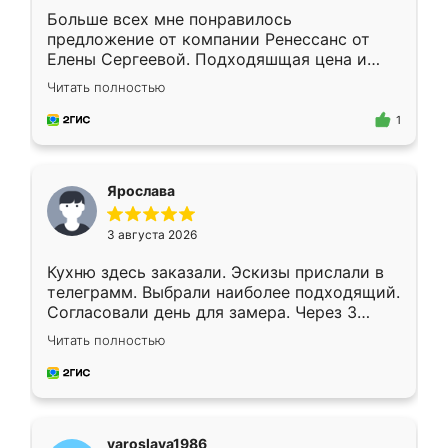
Больше всех мне понравилось
предложение от компании Ренессанс от
Елены Сергеевой. Подходяшщая цена и
короткие сроки изготовления. Приехавший
Читать полностью
для замера сотрудник Владислав
предложил по моему эскизу самый
1
подходящий вариант шкафа. Немного его
видоизменил, получилось даже лучше, чем
я хотела.
Ярослава
3 августа 2026
Кухню здесь заказали. Эскизы прислали в
телеграмм. Выбрали наиболее подходящий.
Согласовали день для замера. Через 3
недели кухня была уже готова. Остались
Читать полностью
довольны работой. Спасибо Ренессанс
мебель за качественную работу!
yaroslava1986