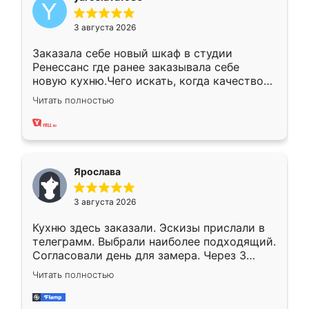
3 августа 2026
Заказала себе новый шкаф в студии
Ренессанс где ранее заказывала себе
новую кухню.Чего искать, когда качеством
вполне довольна. Служит кухня уже почти
Читать полностью
два года, нареканий нет.
Ярослава
3 августа 2026
Кухню здесь заказали. Эскизы прислали в
телеграмм. Выбрали наиболее подходящий.
Согласовали день для замера. Через 3
недели кухня была уже готова. Остались
Читать полностью
довольны работой. Спасибо Ренессанс
мебель за качественную работу!