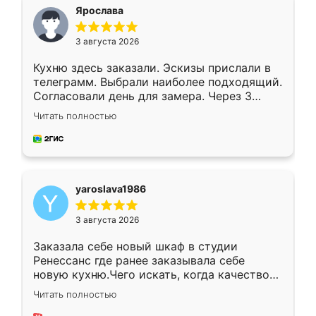
я хотела.
Ярослава
3 августа 2026
Кухню здесь заказали. Эскизы прислали в
телеграмм. Выбрали наиболее подходящий.
Согласовали день для замера. Через 3
недели кухня была уже готова. Остались
Читать полностью
довольны работой. Спасибо Ренессанс
мебель за качественную работу!
yaroslava1986
3 августа 2026
Заказала себе новый шкаф в студии
Ренессанс где ранее заказывала себе
новую кухню.Чего искать, когда качеством
вполне довольна. Служит кухня уже почти
Читать полностью
два года, нареканий нет.