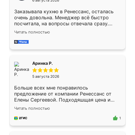
6 августа 2026
мебели буду заказывать только здесь.
Заказывала кухню в Ренессанс, осталась
очень довольна. Менеджер всё быстро
посчитала, на вопросы отвечала сразу.
Замерщик приехал в субботу, подошёл к
Читать полностью
делу со всей ответственностью. Собрали
за день, ребята работали аккуратно, даже
пыли почти не было. Качество отличное,
ящики ходят плавно, ничего не скрипит.
Всё подошло как влитое.
Аринка Р.
5 августа 2026
Больше всех мне понравилось
предложение от компании Ренессанс от
Елены Сергеевой. Подходяшщая цена и
короткие сроки изготовления. Приехавший
Читать полностью
для замера сотрудник Владислав
предложил по моему эскизу самый
1
подходящий вариант шкафа. Немного его
видоизменил, получилось даже лучше, чем