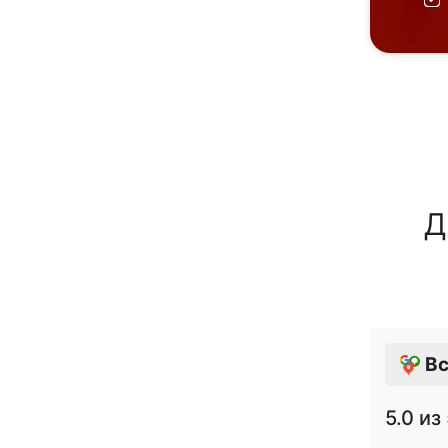
Д
Вс
5.0
из 