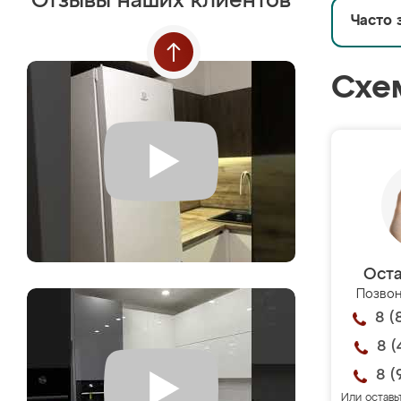
Отзывы наших клиентов
Часто 
Схе
Оста
Позвон
8 (
8 (
8 (
Или оставь