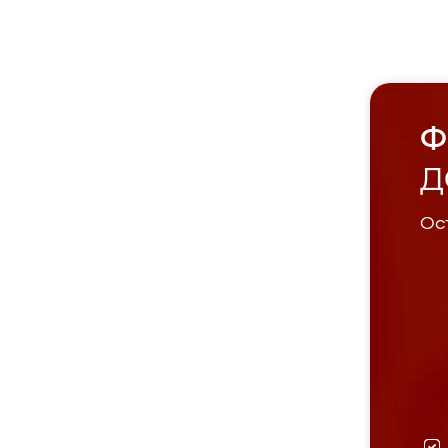
Ф
Д
Ост