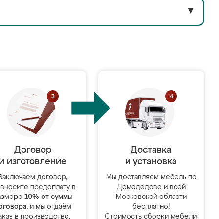
▼
Договор
Доставка
и изготовление
и установка
Заключаем договор,
Мы доставляем мебель по
 вносите предоплату в
Домодедово и всей
азмере
10% от суммы
Московской области
оговора
, и мы отдаём
бесплатно!
аказ в производство.
Стоимость сборки мебели: