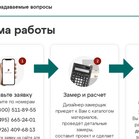
задаваемые вопросы
ма работы
вьте заявку
Замер и расчет
ите по номерам
Дизайнер-замерщик
800) 511-89-55
приедет к Вам с каталогом
материалов,
Вы
495) 665-24-01
проведёт детальные
р
926) 409-68-13
замеры,
д
составит проект и сделает
з
те заявку на сайте для