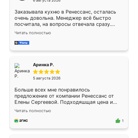
6 августа 2026
мебели буду заказывать только здесь.
Заказывала кухню в Ренессанс, осталась
очень довольна. Менеджер всё быстро
посчитала, на вопросы отвечала сразу.
Замерщик приехал в субботу, подошёл к
Читать полностью
делу со всей ответственностью. Собрали
за день, ребята работали аккуратно, даже
пыли почти не было. Качество отличное,
ящики ходят плавно, ничего не скрипит.
Всё подошло как влитое.
Аринка Р.
5 августа 2026
Больше всех мне понравилось
предложение от компании Ренессанс от
Елены Сергеевой. Подходяшщая цена и
короткие сроки изготовления. Приехавший
Читать полностью
для замера сотрудник Владислав
предложил по моему эскизу самый
1
подходящий вариант шкафа. Немного его
видоизменил, получилось даже лучше, чем