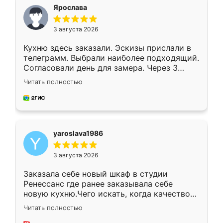
я хотела.
Ярослава
3 августа 2026
Кухню здесь заказали. Эскизы прислали в
телеграмм. Выбрали наиболее подходящий.
Согласовали день для замера. Через 3
недели кухня была уже готова. Остались
Читать полностью
довольны работой. Спасибо Ренессанс
мебель за качественную работу!
yaroslava1986
3 августа 2026
Заказала себе новый шкаф в студии
Ренессанс где ранее заказывала себе
новую кухню.Чего искать, когда качеством
вполне довольна. Служит кухня уже почти
Читать полностью
два года, нареканий нет.