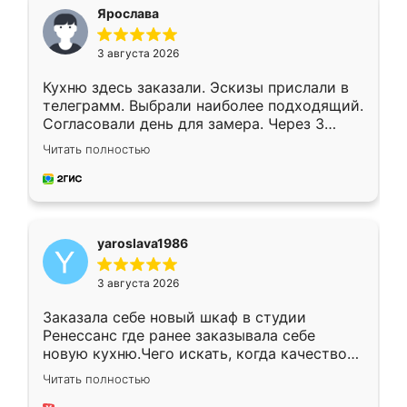
я хотела.
Ярослава
3 августа 2026
Кухню здесь заказали. Эскизы прислали в
телеграмм. Выбрали наиболее подходящий.
Согласовали день для замера. Через 3
недели кухня была уже готова. Остались
Читать полностью
довольны работой. Спасибо Ренессанс
мебель за качественную работу!
yaroslava1986
3 августа 2026
Заказала себе новый шкаф в студии
Ренессанс где ранее заказывала себе
новую кухню.Чего искать, когда качеством
вполне довольна. Служит кухня уже почти
Читать полностью
два года, нареканий нет.