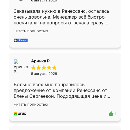
6 августа 2026
мебели буду заказывать только здесь.
Заказывала кухню в Ренессанс, осталась
очень довольна. Менеджер всё быстро
посчитала, на вопросы отвечала сразу.
Замерщик приехал в субботу, подошёл к
Читать полностью
делу со всей ответственностью. Собрали
за день, ребята работали аккуратно, даже
пыли почти не было. Качество отличное,
ящики ходят плавно, ничего не скрипит.
Всё подошло как влитое.
Аринка Р.
5 августа 2026
Больше всех мне понравилось
предложение от компании Ренессанс от
Елены Сергеевой. Подходяшщая цена и
короткие сроки изготовления. Приехавший
Читать полностью
для замера сотрудник Владислав
предложил по моему эскизу самый
1
подходящий вариант шкафа. Немного его
видоизменил, получилось даже лучше, чем