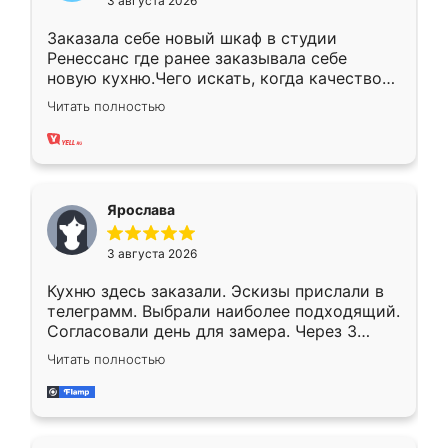
3 августа 2026
Заказала себе новый шкаф в студии
Ренессанс где ранее заказывала себе
новую кухню.Чего искать, когда качеством
вполне довольна. Служит кухня уже почти
Читать полностью
два года, нареканий нет.
Ярослава
3 августа 2026
Кухню здесь заказали. Эскизы прислали в
телеграмм. Выбрали наиболее подходящий.
Согласовали день для замера. Через 3
недели кухня была уже готова. Остались
Читать полностью
довольны работой. Спасибо Ренессанс
мебель за качественную работу!