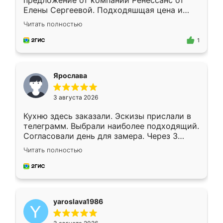
предложение от компании Ренессанс от
Елены Сергеевой. Подходяшщая цена и
короткие сроки изготовления. Приехавший
Читать полностью
для замера сотрудник Владислав
предложил по моему эскизу самый
1
подходящий вариант шкафа. Немного его
видоизменил, получилось даже лучше, чем
я хотела.
Ярослава
3 августа 2026
Кухню здесь заказали. Эскизы прислали в
телеграмм. Выбрали наиболее подходящий.
Согласовали день для замера. Через 3
недели кухня была уже готова. Остались
Читать полностью
довольны работой. Спасибо Ренессанс
мебель за качественную работу!
yaroslava1986