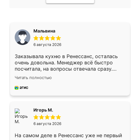
Мальвина
6 августа 2026
Заказывала кухню в Ренессанс, осталась
очень довольна. Менеджер всё быстро
посчитала, на вопросы отвечала сразу.
Замерщик приехал в субботу, подошёл к
Читать полностью
делу со всей ответственностью. Собрали
за день, ребята работали аккуратно, даже
пыли почти не было. Качество отличное,
ящики ходят плавно, ничего не скрипит.
Всё подошло как влитое.
Игорь М.
6 августа 2026
На самом деле в Ренессанс уже не первый