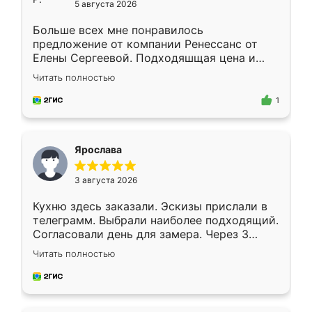
5 августа 2026
Больше всех мне понравилось
предложение от компании Ренессанс от
Елены Сергеевой. Подходяшщая цена и
короткие сроки изготовления. Приехавший
Читать полностью
для замера сотрудник Владислав
предложил по моему эскизу самый
1
подходящий вариант шкафа. Немного его
видоизменил, получилось даже лучше, чем
я хотела.
Ярослава
3 августа 2026
Кухню здесь заказали. Эскизы прислали в
телеграмм. Выбрали наиболее подходящий.
Согласовали день для замера. Через 3
недели кухня была уже готова. Остались
Читать полностью
довольны работой. Спасибо Ренессанс
мебель за качественную работу!