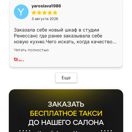
yaroslava1986
3 августа 2026
Заказала себе новый шкаф в студии
Ренессанс где ранее заказывала себе
новую кухню.Чего искать, когда качеством
вполне довольна. Служит кухня уже почти
Читать полностью
два года, нареканий нет.
Еще
ЗАКАЗАТЬ
БЕСПЛАТНОЕ ТАКСИ
ДО НАШЕГО САЛОНА