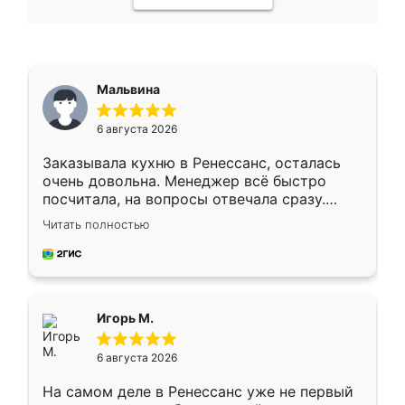
Мальвина
6 августа 2026
Заказывала кухню в Ренессанс, осталась
очень довольна. Менеджер всё быстро
посчитала, на вопросы отвечала сразу.
Замерщик приехал в субботу, подошёл к
Читать полностью
делу со всей ответственностью. Собрали
за день, ребята работали аккуратно, даже
пыли почти не было. Качество отличное,
ящики ходят плавно, ничего не скрипит.
Всё подошло как влитое.
Игорь М.
6 августа 2026
На самом деле в Ренессанс уже не первый