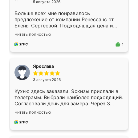
5 августа 2026
Больше всех мне понравилось
предложение от компании Ренессанс от
Елены Сергеевой. Подходяшщая цена и
короткие сроки изготовления. Приехавший
Читать полностью
для замера сотрудник Владислав
предложил по моему эскизу самый
1
подходящий вариант шкафа. Немного его
видоизменил, получилось даже лучше, чем
я хотела.
Ярослава
3 августа 2026
Кухню здесь заказали. Эскизы прислали в
телеграмм. Выбрали наиболее подходящий.
Согласовали день для замера. Через 3
недели кухня была уже готова. Остались
Читать полностью
довольны работой. Спасибо Ренессанс
мебель за качественную работу!