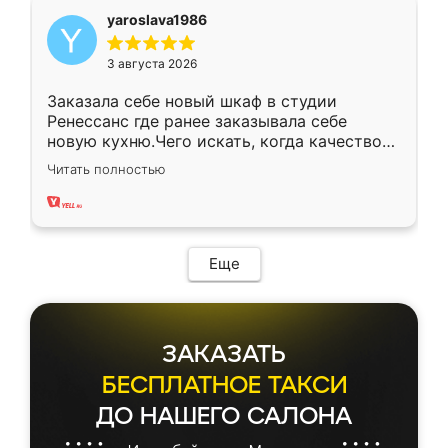
yaroslava1986
3 августа 2026
Заказала себе новый шкаф в студии
Ренессанс где ранее заказывала себе
новую кухню.Чего искать, когда качеством
вполне довольна. Служит кухня уже почти
Читать полностью
два года, нареканий нет.
Еще
ЗАКАЗАТЬ
БЕСПЛАТНОЕ ТАКСИ
ДО НАШЕГО САЛОНА