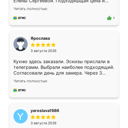
Елены Сергеевой. Подходяшщая цена и
короткие сроки изготовления. Приехавший
Читать полностью
для замера сотрудник Владислав
предложил по моему эскизу самый
1
подходящий вариант шкафа. Немного его
видоизменил, получилось даже лучше, чем
я хотела.
Ярослава
3 августа 2026
Кухню здесь заказали. Эскизы прислали в
телеграмм. Выбрали наиболее подходящий.
Согласовали день для замера. Через 3
недели кухня была уже готова. Остались
Читать полностью
довольны работой. Спасибо Ренессанс
мебель за качественную работу!
yaroslava1986
3 августа 2026