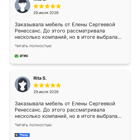
29 июля 2026
Заказывала мебель от Елены Сергеевой
Ренессанс. До этого рассматривала
несколько компаний, но в итоге выбрала
эту. Сначала обговорили условия, потом
Читать полностью
приехал замерщик, всё спокойно объяснил
и снял размеры. Изготовили в срок, с
доставкой тоже никаких проблем не
возникло. Сборку выполнили аккуратно,
мебель сразу встала на свое место без
Rita S.
каких-либо доработок. Качеством осталась
довольна, все выглядит так, как и ожидала.
29 июля 2026
Заказывала мебель от Елены Сергеевой
Ренессанс. До этого рассматривала
несколько компаний, но в итоге выбрала
эту. Сначала обговорили условия, потом
Читать полностью
приехал замерщик, всё спокойно объяснил
и снял размеры. Изготовили в срок, с