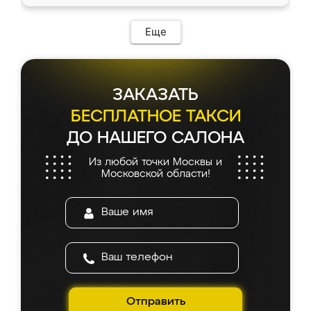
доставкой тоже никаких проблем не
возникло. Сборку выполнили аккуратно,
мебель сразу встала на свое место без
Еще
каких-либо доработок. Качеством осталась
довольна, все выглядит так, как и ожидала.
ЗАКАЗАТЬ
БЕСПЛАТНОЕ ТАКСИ
ДО НАШЕГО САЛОНА
Из любой точки Москвы и
Московской области!
Отправить