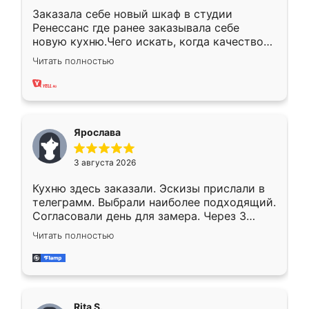
Заказала себе новый шкаф в студии
Ренессанс где ранее заказывала себе
новую кухню.Чего искать, когда качеством
вполне довольна. Служит кухня уже почти
Читать полностью
два года, нареканий нет.
Ярослава
3 августа 2026
Кухню здесь заказали. Эскизы прислали в
телеграмм. Выбрали наиболее подходящий.
Согласовали день для замера. Через 3
недели кухня была уже готова. Остались
Читать полностью
довольны работой. Спасибо Ренессанс
мебель за качественную работу!
Rita S.