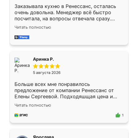
Заказывала кухню в Ренессанс, осталась
очень довольна. Менеджер всё быстро
посчитала, на вопросы отвечала сразу.
Замерщик приехал в субботу, подошёл к
Читать полностью
делу со всей ответственностью. Собрали
за день, ребята работали аккуратно, даже
пыли почти не было. Качество отличное,
ящики ходят плавно, ничего не скрипит.
Всё подошло как влитое.
Аринка Р.
5 августа 2026
Больше всех мне понравилось
предложение от компании Ренессанс от
Елены Сергеевой. Подходяшщая цена и
короткие сроки изготовления. Приехавший
Читать полностью
для замера сотрудник Владислав
предложил по моему эскизу самый
1
подходящий вариант шкафа. Немного его
видоизменил, получилось даже лучше, чем
я хотела.
Ярослава