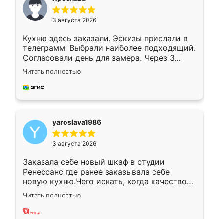
3 августа 2026
Кухню здесь заказали. Эскизы прислали в
телеграмм. Выбрали наиболее подходящий.
Согласовали день для замера. Через 3
недели кухня была уже готова. Остались
Читать полностью
довольны работой. Спасибо Ренессанс
мебель за качественную работу!
yaroslava1986
3 августа 2026
Заказала себе новый шкаф в студии
Ренессанс где ранее заказывала себе
новую кухню.Чего искать, когда качеством
вполне довольна. Служит кухня уже почти
Читать полностью
два года, нареканий нет.