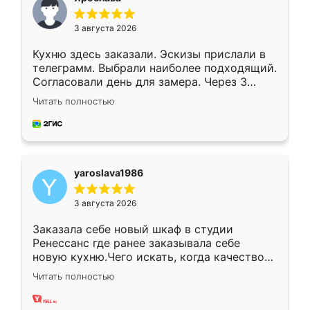
3 августа 2026
Кухню здесь заказали. Эскизы прислали в
телеграмм. Выбрали наиболее подходящий.
Согласовали день для замера. Через 3
недели кухня была уже готова. Остались
Читать полностью
довольны работой. Спасибо Ренессанс
мебель за качественную работу!
yaroslava1986
3 августа 2026
Заказала себе новый шкаф в студии
Ренессанс где ранее заказывала себе
новую кухню.Чего искать, когда качеством
вполне довольна. Служит кухня уже почти
Читать полностью
два года, нареканий нет.