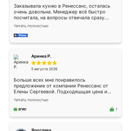
Заказывала кухню в Ренессанс, осталась
очень довольна. Менеджер всё быстро
посчитала, на вопросы отвечала сразу.
Замерщик приехал в субботу, подошёл к
Читать полностью
делу со всей ответственностью. Собрали
за день, ребята работали аккуратно, даже
пыли почти не было. Качество отличное,
ящики ходят плавно, ничего не скрипит.
Всё подошло как влитое.
Аринка Р.
5 августа 2026
Больше всех мне понравилось
предложение от компании Ренессанс от
Елены Сергеевой. Подходяшщая цена и
короткие сроки изготовления. Приехавший
Читать полностью
для замера сотрудник Владислав
предложил по моему эскизу самый
1
подходящий вариант шкафа. Немного его
видоизменил, получилось даже лучше, чем
я хотела.
Ярослава