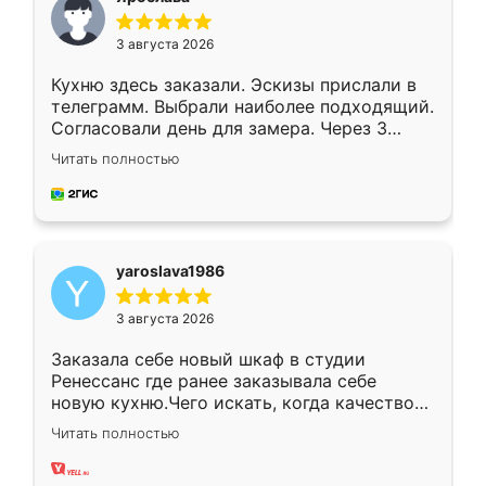
3 августа 2026
Кухню здесь заказали. Эскизы прислали в
телеграмм. Выбрали наиболее подходящий.
Согласовали день для замера. Через 3
недели кухня была уже готова. Остались
Читать полностью
довольны работой. Спасибо Ренессанс
мебель за качественную работу!
yaroslava1986
3 августа 2026
Заказала себе новый шкаф в студии
Ренессанс где ранее заказывала себе
новую кухню.Чего искать, когда качеством
вполне довольна. Служит кухня уже почти
Читать полностью
два года, нареканий нет.