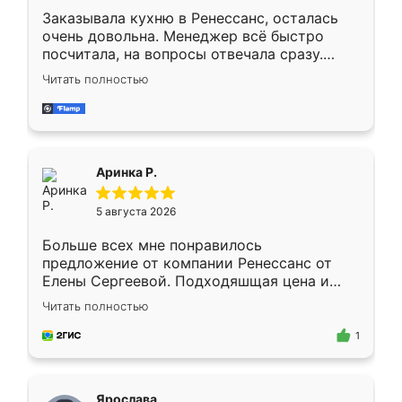
Заказывала кухню в Ренессанс, осталась
очень довольна. Менеджер всё быстро
посчитала, на вопросы отвечала сразу.
Замерщик приехал в субботу, подошёл к
Читать полностью
делу со всей ответственностью. Собрали
за день, ребята работали аккуратно, даже
пыли почти не было. Качество отличное,
ящики ходят плавно, ничего не скрипит.
Всё подошло как влитое.
Аринка Р.
5 августа 2026
Больше всех мне понравилось
предложение от компании Ренессанс от
Елены Сергеевой. Подходяшщая цена и
короткие сроки изготовления. Приехавший
Читать полностью
для замера сотрудник Владислав
предложил по моему эскизу самый
1
подходящий вариант шкафа. Немного его
видоизменил, получилось даже лучше, чем
я хотела.
Ярослава