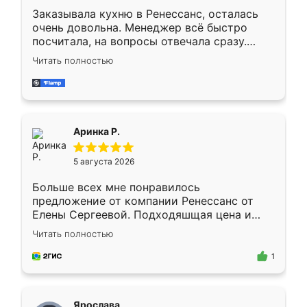
Заказывала кухню в Ренессанс, осталась
очень довольна. Менеджер всё быстро
посчитала, на вопросы отвечала сразу.
Замерщик приехал в субботу, подошёл к
Читать полностью
делу со всей ответственностью. Собрали
за день, ребята работали аккуратно, даже
пыли почти не было. Качество отличное,
ящики ходят плавно, ничего не скрипит.
Всё подошло как влитое.
Аринка Р.
5 августа 2026
Больше всех мне понравилось
предложение от компании Ренессанс от
Елены Сергеевой. Подходяшщая цена и
короткие сроки изготовления. Приехавший
Читать полностью
для замера сотрудник Владислав
предложил по моему эскизу самый
1
подходящий вариант шкафа. Немного его
видоизменил, получилось даже лучше, чем
я хотела.
Ярослава