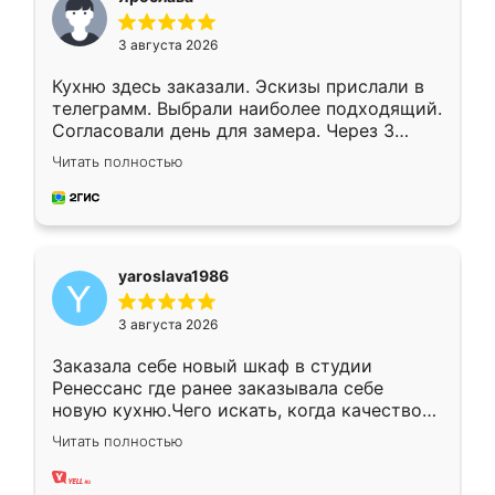
3 августа 2026
Кухню здесь заказали. Эскизы прислали в
телеграмм. Выбрали наиболее подходящий.
Согласовали день для замера. Через 3
недели кухня была уже готова. Остались
Читать полностью
довольны работой. Спасибо Ренессанс
мебель за качественную работу!
yaroslava1986
3 августа 2026
Заказала себе новый шкаф в студии
Ренессанс где ранее заказывала себе
новую кухню.Чего искать, когда качеством
вполне довольна. Служит кухня уже почти
Читать полностью
два года, нареканий нет.