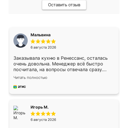
Оставить отзыв
Мальвина
6 августа 2026
Заказывала кухню в Ренессанс, осталась
очень довольна. Менеджер всё быстро
посчитала, на вопросы отвечала сразу.
Замерщик приехал в субботу, подошёл к
Читать полностью
делу со всей ответственностью. Собрали
за день, ребята работали аккуратно, даже
пыли почти не было. Качество отличное,
ящики ходят плавно, ничего не скрипит.
Всё подошло как влитое.
Игорь М.
6 августа 2026