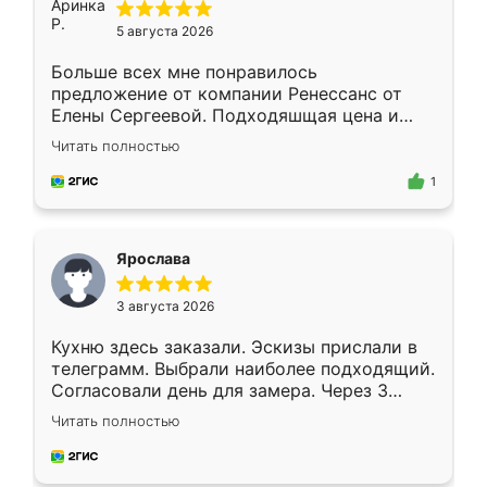
5 августа 2026
Больше всех мне понравилось
предложение от компании Ренессанс от
Елены Сергеевой. Подходяшщая цена и
короткие сроки изготовления. Приехавший
Читать полностью
для замера сотрудник Владислав
предложил по моему эскизу самый
1
подходящий вариант шкафа. Немного его
видоизменил, получилось даже лучше, чем
я хотела.
Ярослава
3 августа 2026
Кухню здесь заказали. Эскизы прислали в
телеграмм. Выбрали наиболее подходящий.
Согласовали день для замера. Через 3
недели кухня была уже готова. Остались
Читать полностью
довольны работой. Спасибо Ренессанс
мебель за качественную работу!