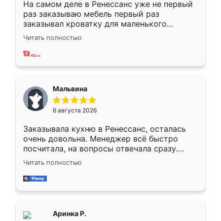
На самом деле в Ренессанс уже не первый
раз заказываю мебель первый раз
заказывал кроватку для маленького
ребёнка при его рождении ,во второй раз
Читать полностью
заказал шкаф-купе. По качеству очень
хорошее сборка достаточно быстрая,
также адекватные цены. До этого
сравнивал с разными конкурентами в этом
сегменте ,выбор у конкурентов куда
Мальвина
меньше, здесь же он более разнообразный.
Мне нравится ,если что-то потребуется из
6 августа 2026
мебели буду заказывать только здесь.
Заказывала кухню в Ренессанс, осталась
очень довольна. Менеджер всё быстро
посчитала, на вопросы отвечала сразу.
Замерщик приехал в субботу, подошёл к
Читать полностью
делу со всей ответственностью. Собрали
за день, ребята работали аккуратно, даже
пыли почти не было. Качество отличное,
ящики ходят плавно, ничего не скрипит.
Всё подошло как влитое.
Аринка Р.