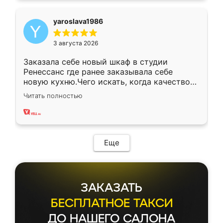
yaroslava1986
3 августа 2026
Заказала себе новый шкаф в студии
Ренессанс где ранее заказывала себе
новую кухню.Чего искать, когда качеством
вполне довольна. Служит кухня уже почти
Читать полностью
два года, нареканий нет.
Еще
ЗАКАЗАТЬ
БЕСПЛАТНОЕ ТАКСИ
ДО НАШЕГО САЛОНА