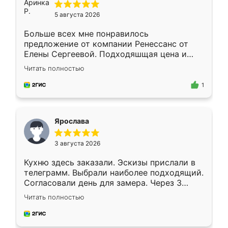
5 августа 2026
Больше всех мне понравилось
предложение от компании Ренессанс от
Елены Сергеевой. Подходяшщая цена и
короткие сроки изготовления. Приехавший
Читать полностью
для замера сотрудник Владислав
предложил по моему эскизу самый
1
подходящий вариант шкафа. Немного его
видоизменил, получилось даже лучше, чем
я хотела.
Ярослава
3 августа 2026
Кухню здесь заказали. Эскизы прислали в
телеграмм. Выбрали наиболее подходящий.
Согласовали день для замера. Через 3
недели кухня была уже готова. Остались
Читать полностью
довольны работой. Спасибо Ренессанс
мебель за качественную работу!