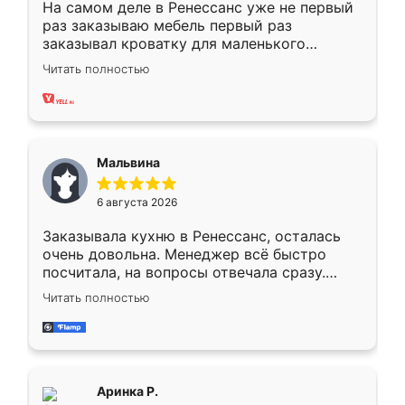
На самом деле в Ренессанс уже не первый
раз заказываю мебель первый раз
заказывал кроватку для маленького
ребёнка при его рождении ,во второй раз
Читать полностью
заказал шкаф-купе. По качеству очень
хорошее сборка достаточно быстрая,
также адекватные цены. До этого
сравнивал с разными конкурентами в этом
сегменте ,выбор у конкурентов куда
Мальвина
меньше, здесь же он более разнообразный.
Мне нравится ,если что-то потребуется из
6 августа 2026
мебели буду заказывать только здесь.
Заказывала кухню в Ренессанс, осталась
очень довольна. Менеджер всё быстро
посчитала, на вопросы отвечала сразу.
Замерщик приехал в субботу, подошёл к
Читать полностью
делу со всей ответственностью. Собрали
за день, ребята работали аккуратно, даже
пыли почти не было. Качество отличное,
ящики ходят плавно, ничего не скрипит.
Всё подошло как влитое.
Аринка Р.