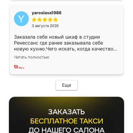
yaroslava1986
3 августа 2026
Заказала себе новый шкаф в студии
Ренессанс где ранее заказывала себе
новую кухню.Чего искать, когда качеством
вполне довольна. Служит кухня уже почти
Читать полностью
два года, нареканий нет.
Еще
ЗАКАЗАТЬ
БЕСПЛАТНОЕ ТАКСИ
ДО НАШЕГО САЛОНА