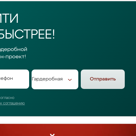
ЙТИ
БЫСТРЕЕ!
рдеробной
н-проект!
Отправить
согласно
му соглашению