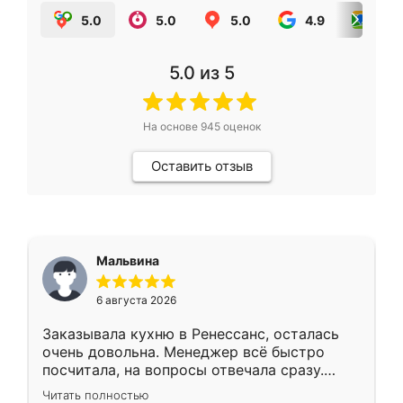
5.0
5.0
5.0
4.9
5.0
5.0
из 5
На основе
945
оценок
Оставить отзыв
Мальвина
6 августа 2026
Заказывала кухню в Ренессанс, осталась
очень довольна. Менеджер всё быстро
посчитала, на вопросы отвечала сразу.
Замерщик приехал в субботу, подошёл к
Читать полностью