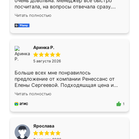
очень довольна. Менеджер всё быстро
посчитала, на вопросы отвечала сразу.
Замерщик приехал в субботу, подошёл к
Читать полностью
делу со всей ответственностью. Собрали
за день, ребята работали аккуратно, даже
пыли почти не было. Качество отличное,
ящики ходят плавно, ничего не скрипит.
Всё подошло как влитое.
Аринка Р.
5 августа 2026
Больше всех мне понравилось
предложение от компании Ренессанс от
Елены Сергеевой. Подходяшщая цена и
короткие сроки изготовления. Приехавший
Читать полностью
для замера сотрудник Владислав
предложил по моему эскизу самый
1
подходящий вариант шкафа. Немного его
видоизменил, получилось даже лучше, чем
я хотела.
Ярослава