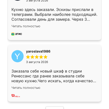
3 августа 2026
Кухню здесь заказали. Эскизы прислали в
телеграмм. Выбрали наиболее подходящий.
Согласовали день для замера. Через 3
недели кухня была уже готова. Остались
Читать полностью
довольны работой. Спасибо Ренессанс
мебель за качественную работу!
yaroslava1986
3 августа 2026
Заказала себе новый шкаф в студии
Ренессанс где ранее заказывала себе
новую кухню.Чего искать, когда качеством
вполне довольна. Служит кухня уже почти
Читать полностью
два года, нареканий нет.