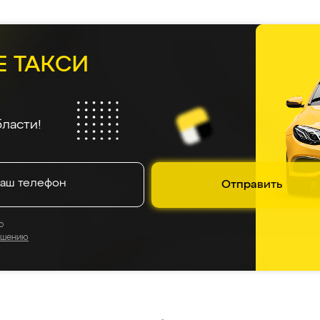
Е ТАКСИ
ласти!
Отправить
о
ашению