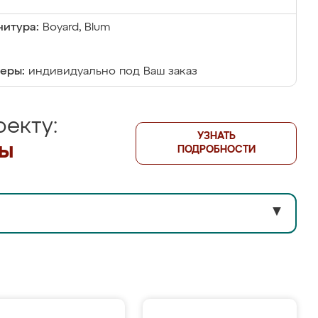
итура:
Boyard, Blum
еры:
индивидуально под Ваш заказ
екту:
УЗНАТЬ
лы
ПОДРОБНОСТИ
▼