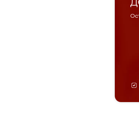
Д
Ост