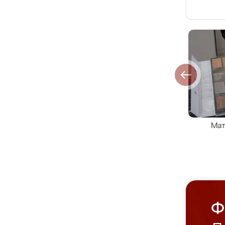
Мат
Ф