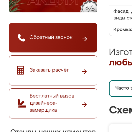
Фасад:
виды ст
Кромка
Обратный звонок
Изго
любы
Заказать расчёт
Часто 
Бесплатный вызов
дизайнера-
Схе
замерщика