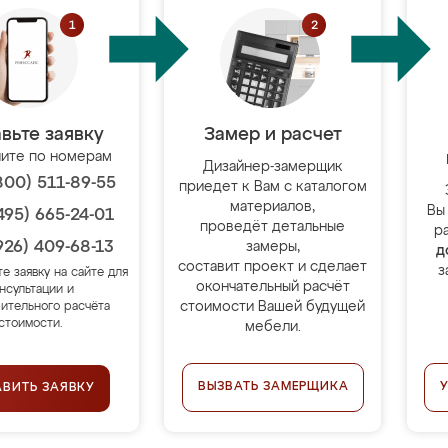
вьте заявку
Замер и расчет
ите по номерам
Дизайнер-замерщик
800) 511-89-55
приедет к Вам с каталогом
материалов,
Вы
495) 665-24-01
проведёт детальные
р
926) 409-68-13
замеры,
д
составит проект и сделает
з
те заявку на сайте для
окончательный расчёт
нсультации и
стоимости Вашей будущей
ительного расчёта
стоимости.
мебели.
ВЫЗВАТЬ ЗАМЕРЩИКА
АВИТЬ ЗАЯВКУ