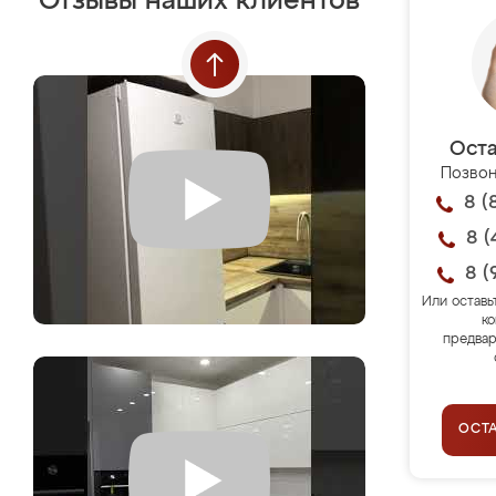
Отзывы наших клиентов
Оста
Позвон
8 (
8 (
8 (
Или оставь
ко
предвар
ОСТ