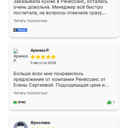
Заказывала кухню в Ренессанс, осталась
очень довольна. Менеджер всё быстро
посчитала, на вопросы отвечала сразу.
Замерщик приехал в субботу, подошёл к
Читать полностью
делу со всей ответственностью. Собрали
за день, ребята работали аккуратно, даже
пыли почти не было. Качество отличное,
ящики ходят плавно, ничего не скрипит.
Всё подошло как влитое.
Аринка Р.
5 августа 2026
Больше всех мне понравилось
предложение от компании Ренессанс от
Елены Сергеевой. Подходяшщая цена и
короткие сроки изготовления. Приехавший
Читать полностью
для замера сотрудник Владислав
предложил по моему эскизу самый
1
подходящий вариант шкафа. Немного его
видоизменил, получилось даже лучше, чем
я хотела.
Ярослава