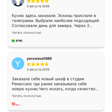
3 августа 2026
Кухню здесь заказали. Эскизы прислали в
телеграмм. Выбрали наиболее подходящий.
Согласовали день для замера. Через 3
недели кухня была уже готова. Остались
Читать полностью
довольны работой. Спасибо Ренессанс
мебель за качественную работу!
yaroslava1986
3 августа 2026
Заказала себе новый шкаф в студии
Ренессанс где ранее заказывала себе
новую кухню.Чего искать, когда качеством
вполне довольна. Служит кухня уже почти
Читать полностью
два года, нареканий нет.