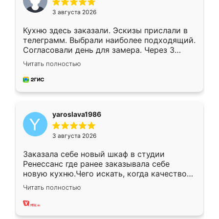
3 августа 2026
Кухню здесь заказали. Эскизы прислали в
телеграмм. Выбрали наиболее подходящий.
Согласовали день для замера. Через 3
недели кухня была уже готова. Остались
Читать полностью
довольны работой. Спасибо Ренессанс
мебель за качественную работу!
yaroslava1986
3 августа 2026
Заказала себе новый шкаф в студии
Ренессанс где ранее заказывала себе
новую кухню.Чего искать, когда качеством
вполне довольна. Служит кухня уже почти
Читать полностью
два года, нареканий нет.