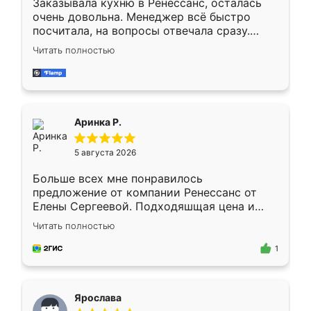
Заказывала кухню в Ренессанс, осталась
очень довольна. Менеджер всё быстро
посчитала, на вопросы отвечала сразу.
Замерщик приехал в субботу, подошёл к
Читать полностью
делу со всей ответственностью. Собрали
за день, ребята работали аккуратно, даже
пыли почти не было. Качество отличное,
ящики ходят плавно, ничего не скрипит.
Всё подошло как влитое.
Аринка Р.
5 августа 2026
Больше всех мне понравилось
предложение от компании Ренессанс от
Елены Сергеевой. Подходяшщая цена и
короткие сроки изготовления. Приехавший
Читать полностью
для замера сотрудник Владислав
предложил по моему эскизу самый
1
подходящий вариант шкафа. Немного его
видоизменил, получилось даже лучше, чем
я хотела.
Ярослава