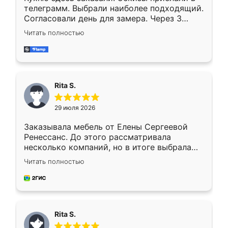
телеграмм. Выбрали наиболее подходящий.
Согласовали день для замера. Через 3
недели кухня была уже готова. Остались
Читать полностью
довольны работой. Спасибо Ренессанс
мебель за качественную работу!
Rita S.
29 июля 2026
Заказывала мебель от Елены Сергеевой
Ренессанс. До этого рассматривала
несколько компаний, но в итоге выбрала
эту. Сначала обговорили условия, потом
Читать полностью
приехал замерщик, всё спокойно объяснил
и снял размеры. Изготовили в срок, с
доставкой тоже никаких проблем не
возникло. Сборку выполнили аккуратно,
мебель сразу встала на свое место без
Rita S.
каких-либо доработок. Качеством осталась