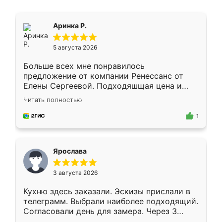
Аринка Р.
5 августа 2026
Больше всех мне понравилось
предложение от компании Ренессанс от
Елены Сергеевой. Подходяшщая цена и
короткие сроки изготовления. Приехавший
Читать полностью
для замера сотрудник Владислав
предложил по моему эскизу самый
1
подходящий вариант шкафа. Немного его
видоизменил, получилось даже лучше, чем
я хотела.
Ярослава
3 августа 2026
Кухню здесь заказали. Эскизы прислали в
телеграмм. Выбрали наиболее подходящий.
Согласовали день для замера. Через 3
недели кухня была уже готова. Остались