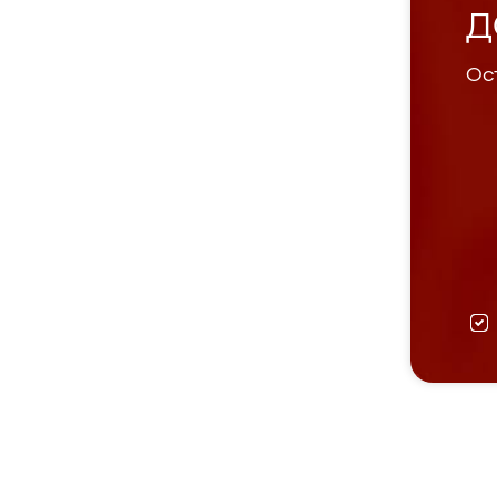
Д
Ост