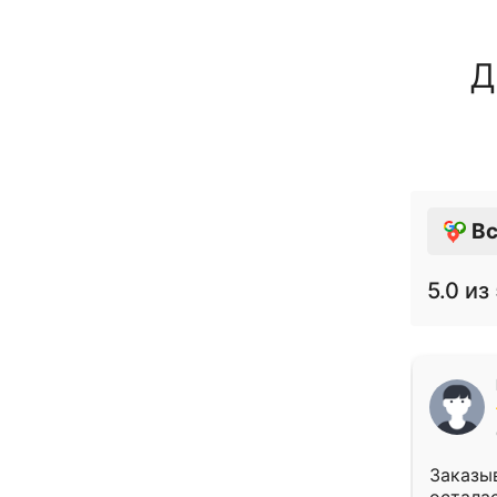
Д
Вс
5.0
из 
Заказыв