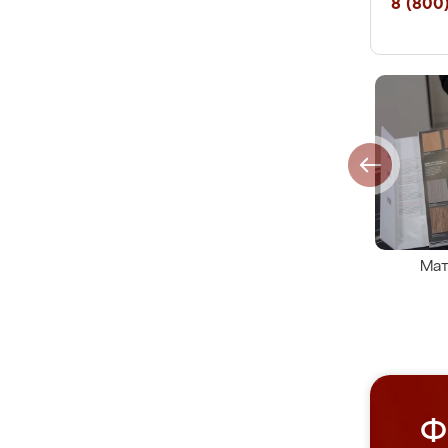
8 (800)
Мат
Ф