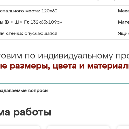
спального места:
120x60
Меха
 (В × Ш × Г):
132х65х109см
Мате
я стенка:
опускающаяся
Ящик
товим по индивидуальному про
е размеры, цвета и материа
задаваемые вопросы
ма работы