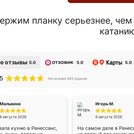
ержим планку серьезнее, чем
катани
е отзывы
5.0
5.0
5.0
5
На основе
945
оценок
Мальвина
Игорь М.
6 августа 2026
6 августа 2026
ала кухню в Ренессанс,
На самом деле в Ренес