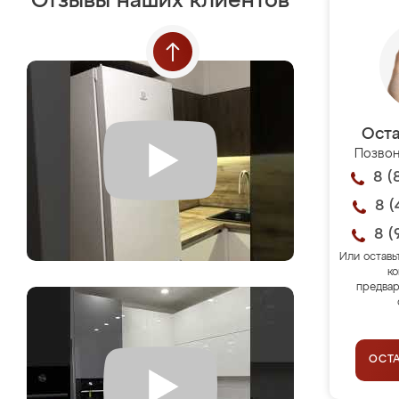
Отзывы наших клиентов
Оста
Позвон
8 (
8 (
8 (
Или оставь
ко
предвар
ОСТ