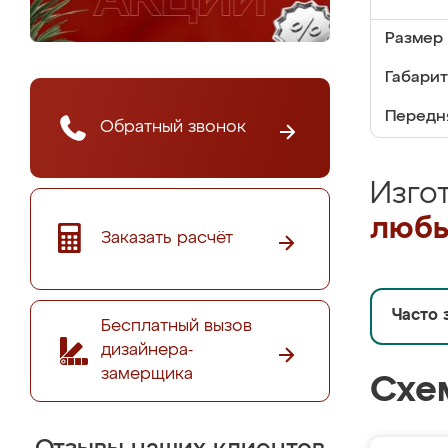
Размер 
Габариты
Передня
Обратный звонок
Изго
любы
Заказать расчёт
Часто 
Бесплатный вызов
дизайнера-
замерщика
Схе