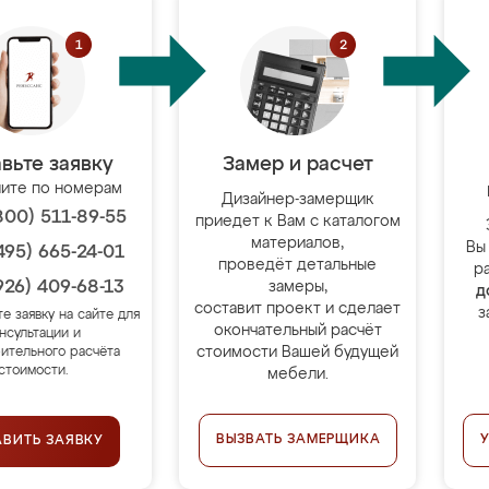
вьте заявку
Замер и расчет
ите по номерам
Дизайнер-замерщик
800) 511-89-55
приедет к Вам с каталогом
материалов,
Вы
495) 665-24-01
проведёт детальные
р
926) 409-68-13
замеры,
д
составит проект и сделает
з
те заявку на сайте для
окончательный расчёт
нсультации и
стоимости Вашей будущей
ительного расчёта
стоимости.
мебели.
ВЫЗВАТЬ ЗАМЕРЩИКА
АВИТЬ ЗАЯВКУ