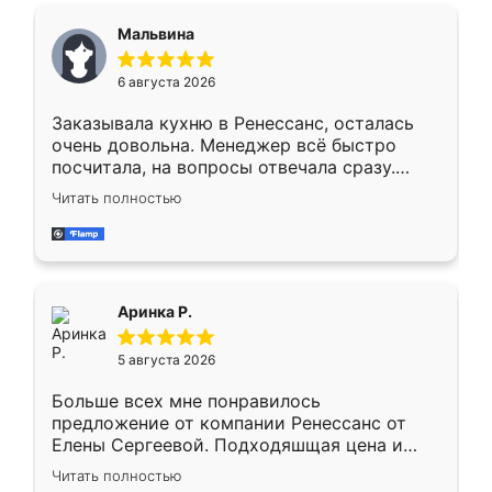
сегменте ,выбор у конкурентов куда
Мальвина
меньше, здесь же он более разнообразный.
Мне нравится ,если что-то потребуется из
6 августа 2026
мебели буду заказывать только здесь.
Заказывала кухню в Ренессанс, осталась
очень довольна. Менеджер всё быстро
посчитала, на вопросы отвечала сразу.
Замерщик приехал в субботу, подошёл к
Читать полностью
делу со всей ответственностью. Собрали
за день, ребята работали аккуратно, даже
пыли почти не было. Качество отличное,
ящики ходят плавно, ничего не скрипит.
Всё подошло как влитое.
Аринка Р.
5 августа 2026
Больше всех мне понравилось
предложение от компании Ренессанс от
Елены Сергеевой. Подходяшщая цена и
короткие сроки изготовления. Приехавший
Читать полностью
для замера сотрудник Владислав