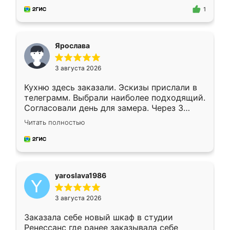
предложил по моему эскизу самый
1
подходящий вариант шкафа. Немного его
видоизменил, получилось даже лучше, чем
я хотела.
Ярослава
3 августа 2026
Кухню здесь заказали. Эскизы прислали в
телеграмм. Выбрали наиболее подходящий.
Согласовали день для замера. Через 3
недели кухня была уже готова. Остались
Читать полностью
довольны работой. Спасибо Ренессанс
мебель за качественную работу!
yaroslava1986
3 августа 2026
Заказала себе новый шкаф в студии
Ренессанс где ранее заказывала себе