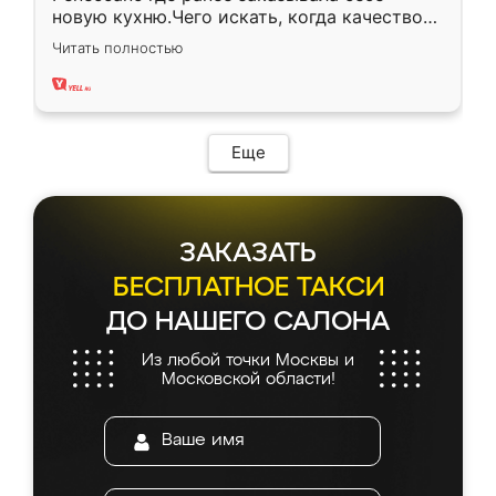
новую кухню.Чего искать, когда качеством
вполне довольна. Служит кухня уже почти
Читать полностью
два года, нареканий нет.
Еще
ЗАКАЗАТЬ
БЕСПЛАТНОЕ ТАКСИ
ДО НАШЕГО САЛОНА
Из любой точки Москвы и
Московской области!