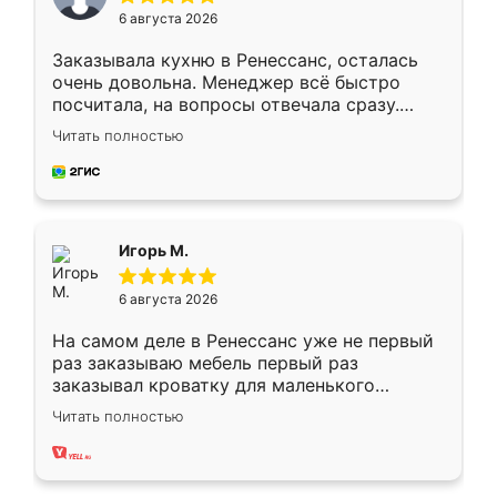
6 августа 2026
Заказывала кухню в Ренессанс, осталась
очень довольна. Менеджер всё быстро
посчитала, на вопросы отвечала сразу.
Замерщик приехал в субботу, подошёл к
Читать полностью
делу со всей ответственностью. Собрали
за день, ребята работали аккуратно, даже
пыли почти не было. Качество отличное,
ящики ходят плавно, ничего не скрипит.
Всё подошло как влитое.
Игорь М.
6 августа 2026
На самом деле в Ренессанс уже не первый
раз заказываю мебель первый раз
заказывал кроватку для маленького
ребёнка при его рождении ,во второй раз
Читать полностью
заказал шкаф-купе. По качеству очень
хорошее сборка достаточно быстрая,
также адекватные цены. До этого
сравнивал с разными конкурентами в этом