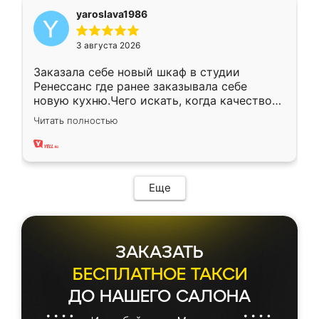
yaroslava1986
3 августа 2026
Заказала себе новый шкаф в студии
Ренессанс где ранее заказывала себе
новую кухню.Чего искать, когда качеством
вполне довольна. Служит кухня уже почти
Читать полностью
два года, нареканий нет.
Еще
ЗАКАЗАТЬ
БЕСПЛАТНОЕ ТАКСИ
ДО НАШЕГО САЛОНА