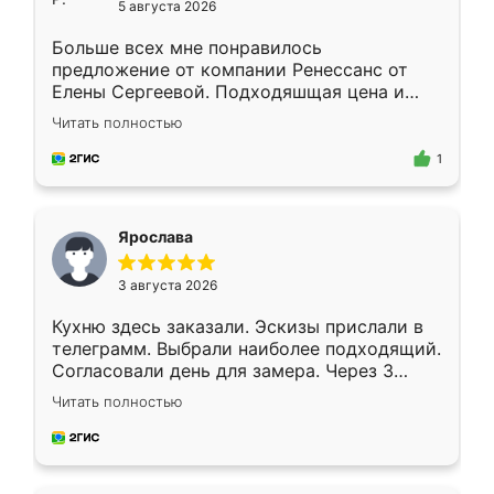
5 августа 2026
Больше всех мне понравилось
предложение от компании Ренессанс от
Елены Сергеевой. Подходяшщая цена и
короткие сроки изготовления. Приехавший
Читать полностью
для замера сотрудник Владислав
предложил по моему эскизу самый
1
подходящий вариант шкафа. Немного его
видоизменил, получилось даже лучше, чем
я хотела.
Ярослава
3 августа 2026
Кухню здесь заказали. Эскизы прислали в
телеграмм. Выбрали наиболее подходящий.
Согласовали день для замера. Через 3
недели кухня была уже готова. Остались
Читать полностью
довольны работой. Спасибо Ренессанс
мебель за качественную работу!