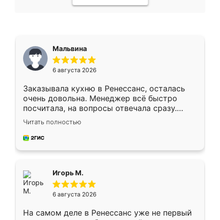
Мальвина
6 августа 2026
Заказывала кухню в Ренессанс, осталась
очень довольна. Менеджер всё быстро
посчитала, на вопросы отвечала сразу.
Замерщик приехал в субботу, подошёл к
Читать полностью
делу со всей ответственностью. Собрали
за день, ребята работали аккуратно, даже
пыли почти не было. Качество отличное,
ящики ходят плавно, ничего не скрипит.
Всё подошло как влитое.
Игорь М.
6 августа 2026
На самом деле в Ренессанс уже не первый