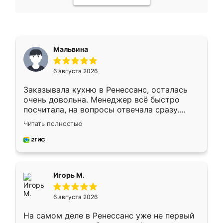
Мальвина
6 августа 2026
Заказывала кухню в Ренессанс, осталась
очень довольна. Менеджер всё быстро
посчитала, на вопросы отвечала сразу.
Замерщик приехал в субботу, подошёл к
Читать полностью
делу со всей ответственностью. Собрали
за день, ребята работали аккуратно, даже
пыли почти не было. Качество отличное,
ящики ходят плавно, ничего не скрипит.
Всё подошло как влитое.
Игорь М.
6 августа 2026
На самом деле в Ренессанс уже не первый