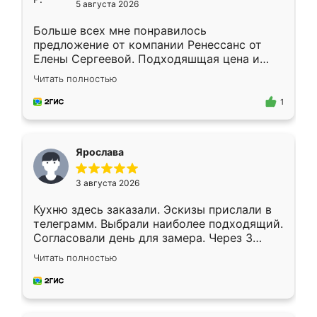
5 августа 2026
Больше всех мне понравилось
предложение от компании Ренессанс от
Елены Сергеевой. Подходяшщая цена и
короткие сроки изготовления. Приехавший
Читать полностью
для замера сотрудник Владислав
предложил по моему эскизу самый
1
подходящий вариант шкафа. Немного его
видоизменил, получилось даже лучше, чем
я хотела.
Ярослава
3 августа 2026
Кухню здесь заказали. Эскизы прислали в
телеграмм. Выбрали наиболее подходящий.
Согласовали день для замера. Через 3
недели кухня была уже готова. Остались
Читать полностью
довольны работой. Спасибо Ренессанс
мебель за качественную работу!