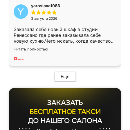
yaroslava1986
3 августа 2026
Заказала себе новый шкаф в студии
Ренессанс где ранее заказывала себе
новую кухню.Чего искать, когда качеством
вполне довольна. Служит кухня уже почти
Читать полностью
два года, нареканий нет.
Еще
ЗАКАЗАТЬ
БЕСПЛАТНОЕ ТАКСИ
ДО НАШЕГО САЛОНА