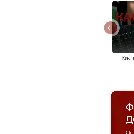
Как 
Ф
Д
Ост