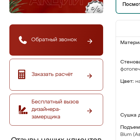
Посмот
Обратный звонок
Матери
Стенова
фотопе
Заказать расчёт
Цвет:
н
Бесплатный вызов
дизайнера-
Сушка д
замерщика
Подъем
Blum (А