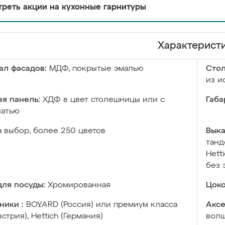
реть акции на кухонные гарнитуры
Характерист
ал фасадов:
МДФ, покрытые эмалью
Сто
из и
я панель:
ХДФ в цвет столешницы или с
Габа
чатью
а выбор, более 250 цветов
Выка
танд
Hett
без 
ля посуды:
Хромированная
Цоко
ники :
BOYARD (Россия) или премиум класса
Аксе
встрия), Hettich (Германия)
волш