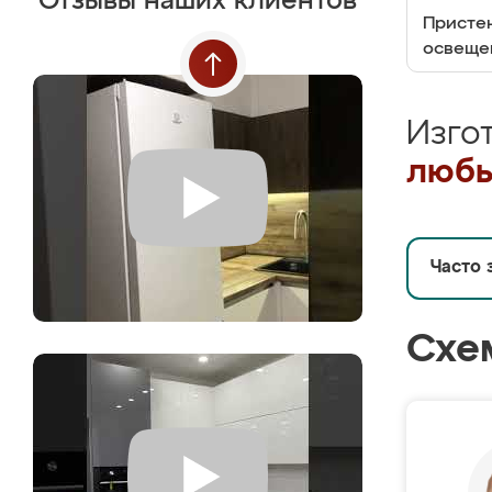
Отзывы наших клиентов
Пристен
освеще
Изго
любы
Часто 
Схе