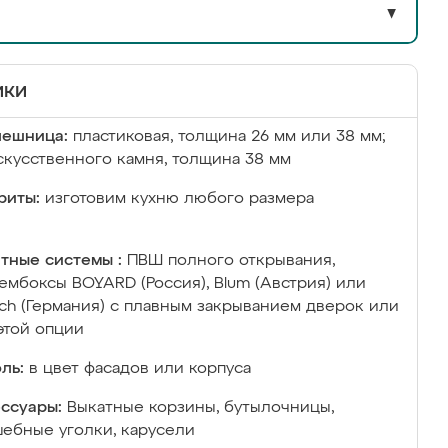
▼
ики
лешница:
пластиковая, толщина 26 мм или 38 мм;
скусственного камня, толщина 38 мм
риты:
изготовим кухню любого размера
тные системы :
ПВШ полного открывания,
ембоксы BOYARD (Россия), Blum (Австрия) или
ich (Германия) с плавным закрыванием дверок или
этой опции
ль:
в цвет фасадов или корпуса
ссуары:
Выкатные корзины, бутылочницы,
ебные уголки, карусели