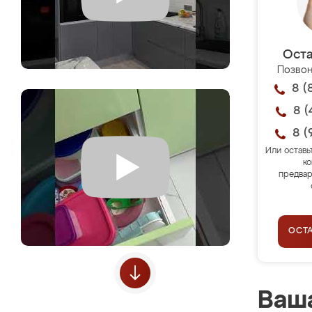
Оста
Позвон
8 (
8 (
8 (
Или оставь
ко
предвар
ОСТ
Ваша