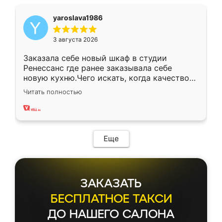
yaroslava1986
3 августа 2026
Заказала себе новый шкаф в студии
Ренессанс где ранее заказывала себе
новую кухню.Чего искать, когда качеством
вполне довольна. Служит кухня уже почти
Читать полностью
два года, нареканий нет.
Еще
ЗАКАЗАТЬ
БЕСПЛАТНОЕ ТАКСИ
ДО НАШЕГО САЛОНА