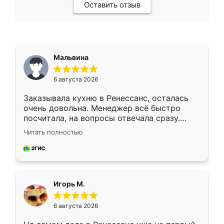
Оставить отзыв
Мальвина
6 августа 2026
Заказывала кухню в Ренессанс, осталась
очень довольна. Менеджер всё быстро
посчитала, на вопросы отвечала сразу.
Замерщик приехал в субботу, подошёл к
Читать полностью
делу со всей ответственностью. Собрали
за день, ребята работали аккуратно, даже
пыли почти не было. Качество отличное,
ящики ходят плавно, ничего не скрипит.
Всё подошло как влитое.
Игорь М.
6 августа 2026