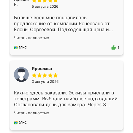
5 августа 2026
Больше всех мне понравилось
предложение от компании Ренессанс от
Елены Сергеевой. Подходяшщая цена и
короткие сроки изготовления. Приехавший
Читать полностью
для замера сотрудник Владислав
предложил по моему эскизу самый
1
подходящий вариант шкафа. Немного его
видоизменил, получилось даже лучше, чем
я хотела.
Ярослава
3 августа 2026
Кухню здесь заказали. Эскизы прислали в
телеграмм. Выбрали наиболее подходящий.
Согласовали день для замера. Через 3
недели кухня была уже готова. Остались
Читать полностью
довольны работой. Спасибо Ренессанс
мебель за качественную работу!