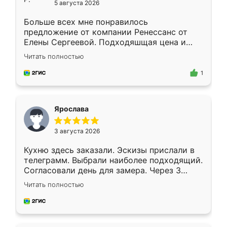
5 августа 2026
Больше всех мне понравилось
предложение от компании Ренессанс от
Елены Сергеевой. Подходяшщая цена и
короткие сроки изготовления. Приехавший
Читать полностью
для замера сотрудник Владислав
предложил по моему эскизу самый
1
подходящий вариант шкафа. Немного его
видоизменил, получилось даже лучше, чем
я хотела.
Ярослава
3 августа 2026
Кухню здесь заказали. Эскизы прислали в
телеграмм. Выбрали наиболее подходящий.
Согласовали день для замера. Через 3
недели кухня была уже готова. Остались
Читать полностью
довольны работой. Спасибо Ренессанс
мебель за качественную работу!