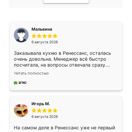
Мальвина
6 августа 2026
Заказывала кухню в Ренессанс, осталась
очень довольна. Менеджер всё быстро
посчитала, на вопросы отвечала сразу.
Замерщик приехал в субботу, подошёл к
Читать полностью
делу со всей ответственностью. Собрали
за день, ребята работали аккуратно, даже
пыли почти не было. Качество отличное,
ящики ходят плавно, ничего не скрипит.
Всё подошло как влитое.
Игорь М.
6 августа 2026
На самом деле в Ренессанс уже не первый