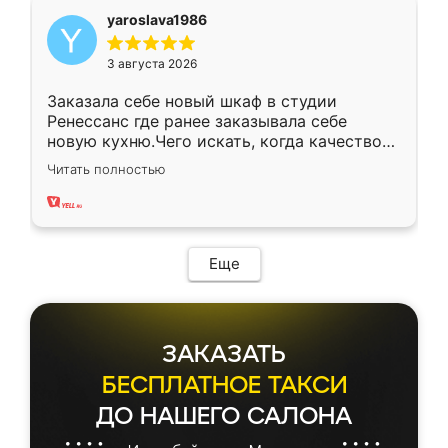
yaroslava1986
3 августа 2026
Заказала себе новый шкаф в студии
Ренессанс где ранее заказывала себе
новую кухню.Чего искать, когда качеством
вполне довольна. Служит кухня уже почти
Читать полностью
два года, нареканий нет.
Еще
ЗАКАЗАТЬ
БЕСПЛАТНОЕ ТАКСИ
ДО НАШЕГО САЛОНА