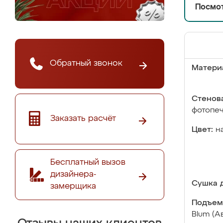
Посмот
Обратный звонок
Матери
Стенова
фотопе
Заказать расчёт
Цвет:
н
Бесплатный вызов
дизайнера-
Сушка д
замерщика
Подъем
Blum (А