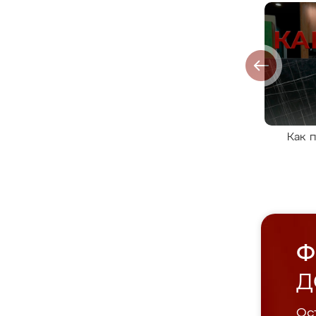
Как 
Ф
Д
Ост