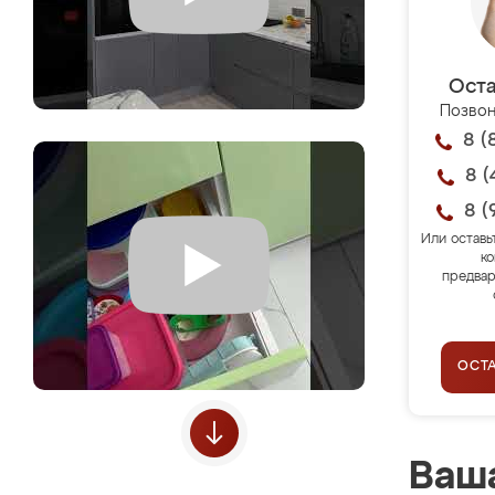
Оста
Позвон
8 (
8 (
8 (
Или оставь
ко
предвар
ОСТ
Ваша