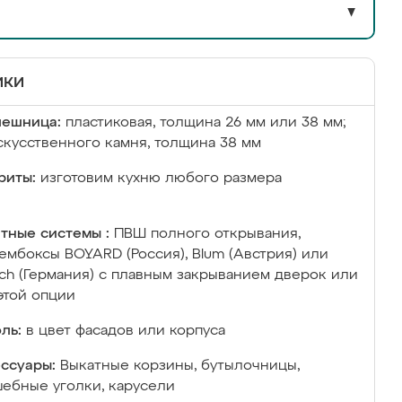
▼
ики
лешница:
пластиковая, толщина 26 мм или 38 мм;
скусственного камня, толщина 38 мм
риты:
изготовим кухню любого размера
тные системы :
ПВШ полного открывания,
ембоксы BOYARD (Россия), Blum (Австрия) или
ich (Германия) с плавным закрыванием дверок или
этой опции
ль:
в цвет фасадов или корпуса
ссуары:
Выкатные корзины, бутылочницы,
ебные уголки, карусели