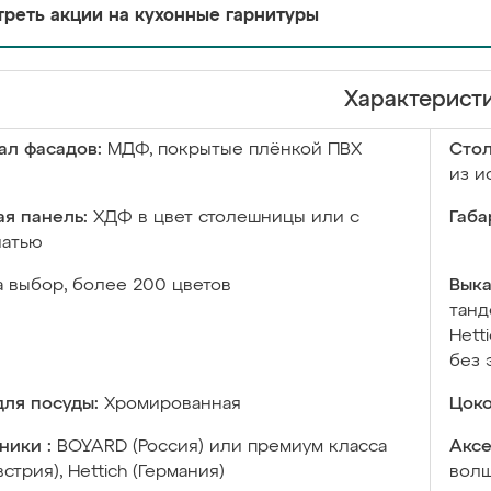
реть акции на кухонные гарнитуры
Характерист
ал фасадов:
МДФ, покрытые плёнкой ПВХ
Сто
из и
я панель:
ХДФ в цвет столешницы или с
Габа
чатью
а выбор, более 200 цветов
Выка
танд
Hett
без 
ля посуды:
Хромированная
Цоко
ники :
BOYARD (Россия) или премиум класса
Аксе
встрия), Hettich (Германия)
волш