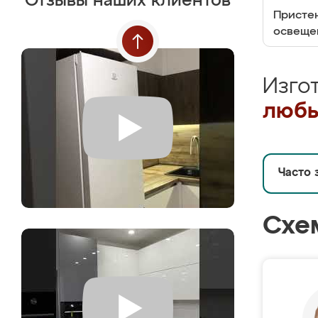
Отзывы наших клиентов
Пристен
освеще
Изго
любы
Часто 
Схе