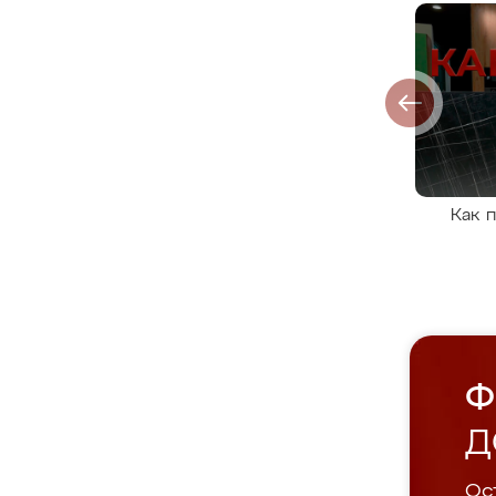
Как 
Ф
Д
Ост