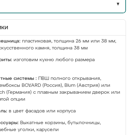
▼
ики
лешница:
пластиковая, толщина 26 мм или 38 мм;
скусственного камня, толщина 38 мм
риты:
изготовим кухню любого размера
тные системы :
ПВШ полного открывания,
ембоксы BOYARD (Россия), Blum (Австрия) или
ich (Германия) с плавным закрыванием дверок или
этой опции
ль:
в цвет фасадов или корпуса
ссуары:
Выкатные корзины, бутылочницы,
ебные уголки, карусели