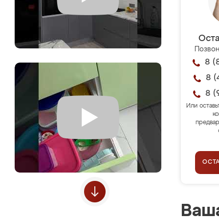
Оста
Позвон
8 (
8 (
8 (
Или оставь
ко
предвар
ОСТ
Ваша