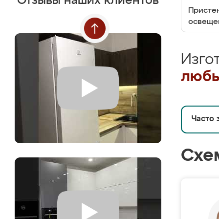
Отзывы наших клиентов
Пристен
освеще
Изго
любы
Часто 
Схе