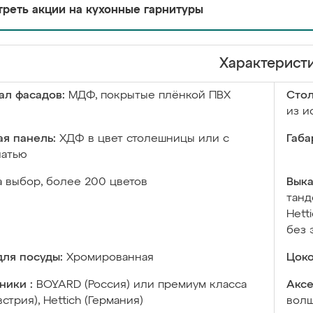
реть акции на кухонные гарнитуры
Характерист
ал фасадов:
МДФ, покрытые плёнкой ПВХ
Сто
из и
я панель:
ХДФ в цвет столешницы или с
Габа
чатью
а выбор, более 200 цветов
Выка
танд
Hett
без 
ля посуды:
Хромированная
Цоко
ники :
BOYARD (Россия) или премиум класса
Аксе
встрия), Hettich (Германия)
волш