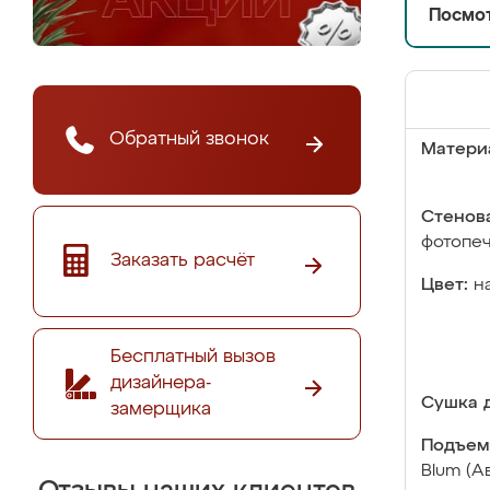
Посмот
Обратный звонок
Матери
Стенова
фотопе
Заказать расчёт
Цвет:
н
Бесплатный вызов
дизайнера-
Сушка д
замерщика
Подъем
Blum (А