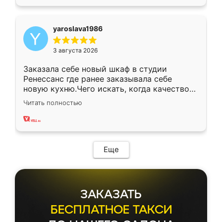
yaroslava1986
3 августа 2026
Заказала себе новый шкаф в студии
Ренессанс где ранее заказывала себе
новую кухню.Чего искать, когда качеством
вполне довольна. Служит кухня уже почти
Читать полностью
два года, нареканий нет.
Еще
ЗАКАЗАТЬ
БЕСПЛАТНОЕ ТАКСИ