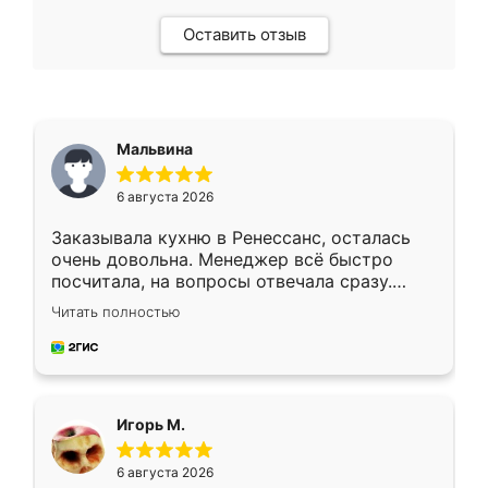
Оставить отзыв
Мальвина
6 августа 2026
Заказывала кухню в Ренессанс, осталась
очень довольна. Менеджер всё быстро
посчитала, на вопросы отвечала сразу.
Замерщик приехал в субботу, подошёл к
Читать полностью
делу со всей ответственностью. Собрали
за день, ребята работали аккуратно, даже
пыли почти не было. Качество отличное,
ящики ходят плавно, ничего не скрипит.
Всё подошло как влитое.
Игорь М.
6 августа 2026