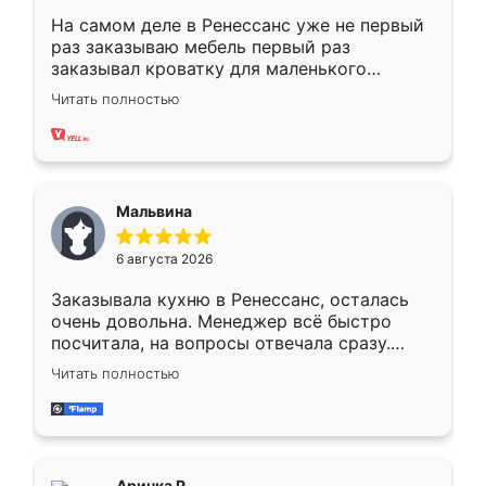
На самом деле в Ренессанс уже не первый
раз заказываю мебель первый раз
заказывал кроватку для маленького
ребёнка при его рождении ,во второй раз
Читать полностью
заказал шкаф-купе. По качеству очень
хорошее сборка достаточно быстрая,
также адекватные цены. До этого
сравнивал с разными конкурентами в этом
сегменте ,выбор у конкурентов куда
Мальвина
меньше, здесь же он более разнообразный.
Мне нравится ,если что-то потребуется из
6 августа 2026
мебели буду заказывать только здесь.
Заказывала кухню в Ренессанс, осталась
очень довольна. Менеджер всё быстро
посчитала, на вопросы отвечала сразу.
Замерщик приехал в субботу, подошёл к
Читать полностью
делу со всей ответственностью. Собрали
за день, ребята работали аккуратно, даже
пыли почти не было. Качество отличное,
ящики ходят плавно, ничего не скрипит.
Всё подошло как влитое.
Аринка Р.