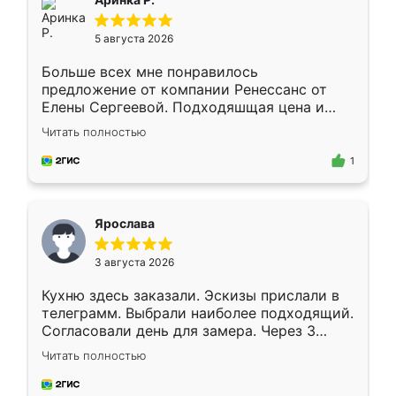
5 августа 2026
Больше всех мне понравилось
предложение от компании Ренессанс от
Елены Сергеевой. Подходяшщая цена и
короткие сроки изготовления. Приехавший
Читать полностью
для замера сотрудник Владислав
предложил по моему эскизу самый
1
подходящий вариант шкафа. Немного его
видоизменил, получилось даже лучше, чем
я хотела.
Ярослава
3 августа 2026
Кухню здесь заказали. Эскизы прислали в
телеграмм. Выбрали наиболее подходящий.
Согласовали день для замера. Через 3
недели кухня была уже готова. Остались
Читать полностью
довольны работой. Спасибо Ренессанс
мебель за качественную работу!