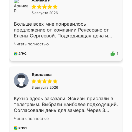
5 августа 2026
Больше всех мне понравилось
предложение от компании Ренессанс от
Елены Сергеевой. Подходяшщая цена и
короткие сроки изготовления. Приехавший
Читать полностью
для замера сотрудник Владислав
предложил по моему эскизу самый
1
подходящий вариант шкафа. Немного его
видоизменил, получилось даже лучше, чем
я хотела.
Ярослава
3 августа 2026
Кухню здесь заказали. Эскизы прислали в
телеграмм. Выбрали наиболее подходящий.
Согласовали день для замера. Через 3
недели кухня была уже готова. Остались
Читать полностью
довольны работой. Спасибо Ренессанс
мебель за качественную работу!