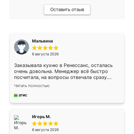
Оставить отзыв
Мальвина
6 августа 2026
Заказывала кухню в Ренессанс, осталась
очень довольна. Менеджер всё быстро
посчитала, на вопросы отвечала сразу.
Замерщик приехал в субботу, подошёл к
Читать полностью
делу со всей ответственностью. Собрали
за день, ребята работали аккуратно, даже
пыли почти не было. Качество отличное,
ящики ходят плавно, ничего не скрипит.
Всё подошло как влитое.
Игорь М.
6 августа 2026