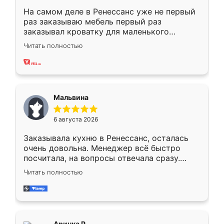
На самом деле в Ренессанс уже не первый
раз заказываю мебель первый раз
заказывал кроватку для маленького
ребёнка при его рождении ,во второй раз
Читать полностью
заказал шкаф-купе. По качеству очень
хорошее сборка достаточно быстрая,
также адекватные цены. До этого
сравнивал с разными конкурентами в этом
сегменте ,выбор у конкурентов куда
Мальвина
меньше, здесь же он более разнообразный.
Мне нравится ,если что-то потребуется из
6 августа 2026
мебели буду заказывать только здесь.
Заказывала кухню в Ренессанс, осталась
очень довольна. Менеджер всё быстро
посчитала, на вопросы отвечала сразу.
Замерщик приехал в субботу, подошёл к
Читать полностью
делу со всей ответственностью. Собрали
за день, ребята работали аккуратно, даже
пыли почти не было. Качество отличное,
ящики ходят плавно, ничего не скрипит.
Всё подошло как влитое.
Аринка Р.