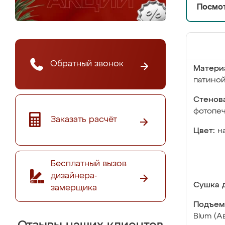
Посмот
Обратный звонок
Матери
патино
Стенова
фотопе
Заказать расчёт
Цвет:
н
Бесплатный вызов
дизайнера-
Сушка д
замерщика
Подъем
Blum (А