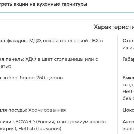
реть акции на кухонные гарнитуры
Характерист
ал фасадов:
МДФ, покрытые плёнкой ПВХ с
Сто
й
из и
я панель:
ХДФ в цвет столешницы или с
Габа
чатью
а выбор, более 250 цветов
Выка
танд
Hett
без 
ля посуды:
Хромированная
Цоко
ники :
BOYARD (Россия) или премиум класса
Аксе
встрия), Hettich (Германия)
волш