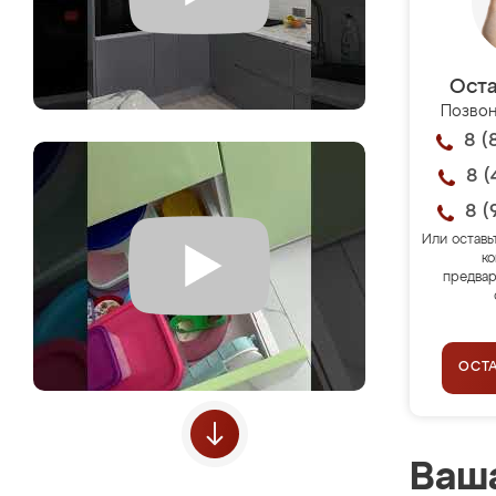
Оста
Позвон
8 (
8 (
8 (
Или оставь
ко
предвар
ОСТ
Ваша