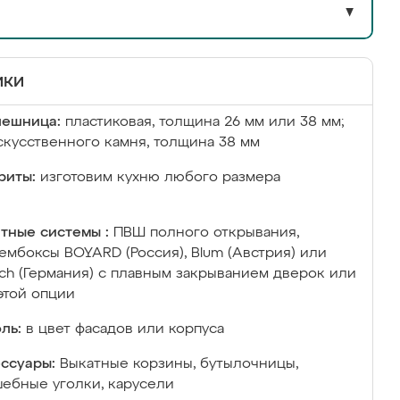
▼
ики
лешница:
пластиковая, толщина 26 мм или 38 мм;
скусственного камня, толщина 38 мм
риты:
изготовим кухню любого размера
тные системы :
ПВШ полного открывания,
ембоксы BOYARD (Россия), Blum (Австрия) или
ich (Германия) с плавным закрыванием дверок или
этой опции
ль:
в цвет фасадов или корпуса
ссуары:
Выкатные корзины, бутылочницы,
ебные уголки, карусели