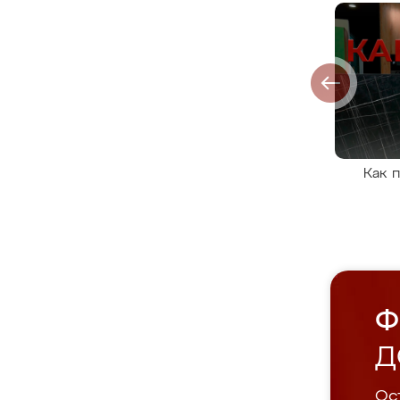
Как 
Ф
Д
Ост