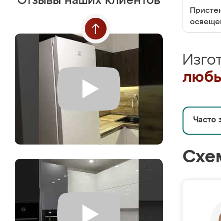
Отзывы наших клиентов
Пристен
освеще
Изго
любы
Часто 
Схе