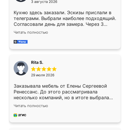
3 августа 2026
Кухню здесь заказали. Эскизы прислали в
телеграмм. Выбрали наиболее подходящий.
Согласовали день для замера. Через 3
недели кухня была уже готова. Остались
Читать полностью
довольны работой. Спасибо Ренессанс
мебель за качественную работу!
Rita S.
29 июля 2026
Заказывала мебель от Елены Сергеевой
Ренессанс. До этого рассматривала
несколько компаний, но в итоге выбрала
эту. Сначала обговорили условия, потом
Читать полностью
приехал замерщик, всё спокойно объяснил
и снял размеры. Изготовили в срок, с
доставкой тоже никаких проблем не
возникло. Сборку выполнили аккуратно,