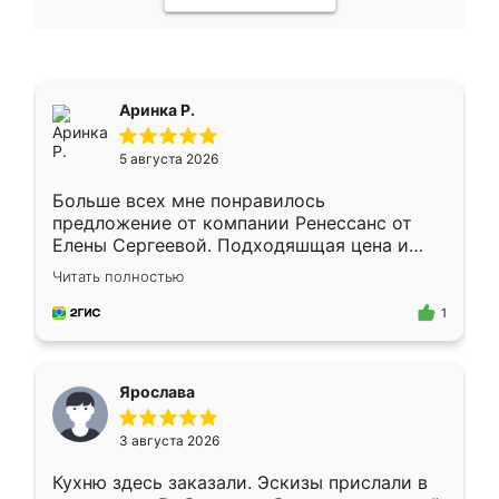
Аринка Р.
5 августа 2026
Больше всех мне понравилось
предложение от компании Ренессанс от
Елены Сергеевой. Подходяшщая цена и
короткие сроки изготовления. Приехавший
Читать полностью
для замера сотрудник Владислав
предложил по моему эскизу самый
1
подходящий вариант шкафа. Немного его
видоизменил, получилось даже лучше, чем
я хотела.
Ярослава
3 августа 2026
Кухню здесь заказали. Эскизы прислали в