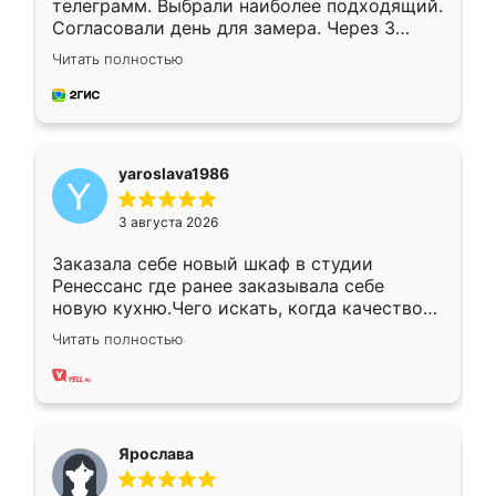
телеграмм. Выбрали наиболее подходящий.
Согласовали день для замера. Через 3
недели кухня была уже готова. Остались
Читать полностью
довольны работой. Спасибо Ренессанс
мебель за качественную работу!
yaroslava1986
3 августа 2026
Заказала себе новый шкаф в студии
Ренессанс где ранее заказывала себе
новую кухню.Чего искать, когда качеством
вполне довольна. Служит кухня уже почти
Читать полностью
два года, нареканий нет.
Ярослава