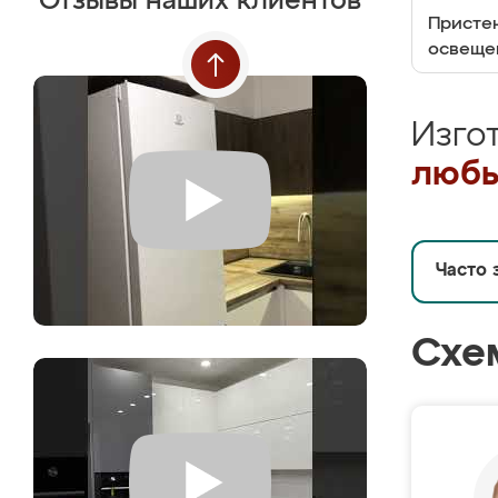
Отзывы наших клиентов
Пристен
освеще
Изго
любы
Часто 
Схе