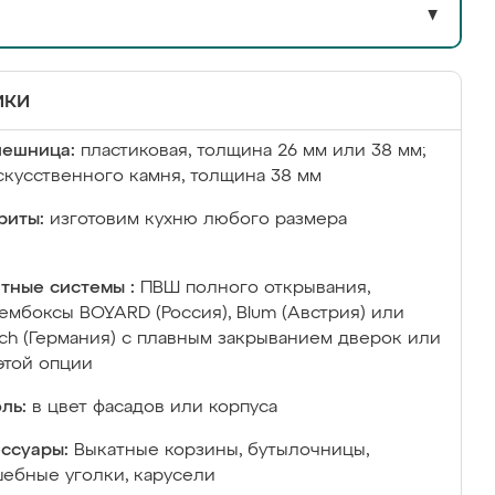
▼
ики
лешница:
пластиковая, толщина 26 мм или 38 мм;
скусственного камня, толщина 38 мм
риты:
изготовим кухню любого размера
тные системы :
ПВШ полного открывания,
ембоксы BOYARD (Россия), Blum (Австрия) или
ich (Германия) с плавным закрыванием дверок или
этой опции
ль:
в цвет фасадов или корпуса
ссуары:
Выкатные корзины, бутылочницы,
ебные уголки, карусели