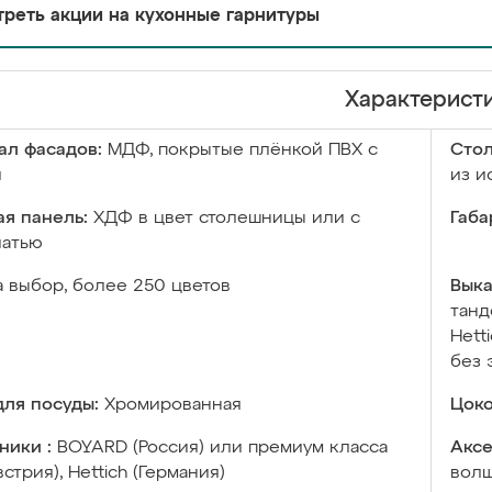
реть акции на кухонные гарнитуры
Характерист
ал фасадов:
МДФ, покрытые плёнкой ПВХ с
Сто
й
из и
я панель:
ХДФ в цвет столешницы или с
Габа
чатью
а выбор, более 250 цветов
Выка
танд
Hett
без 
ля посуды:
Хромированная
Цоко
ники :
BOYARD (Россия) или премиум класса
Аксе
встрия), Hettich (Германия)
волш