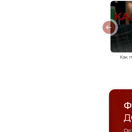
Как 
Ф
Д
Ост