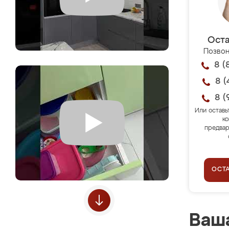
Оста
Позвон
8 (
8 (
8 (
Или оставь
ко
предвар
ОСТ
Ваша