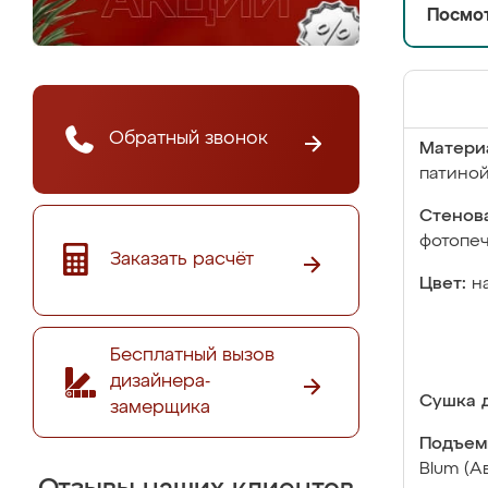
Посмот
Обратный звонок
Матери
патино
Стенова
фотопе
Заказать расчёт
Цвет:
н
Бесплатный вызов
дизайнера-
Сушка д
замерщика
Подъем
Blum (А