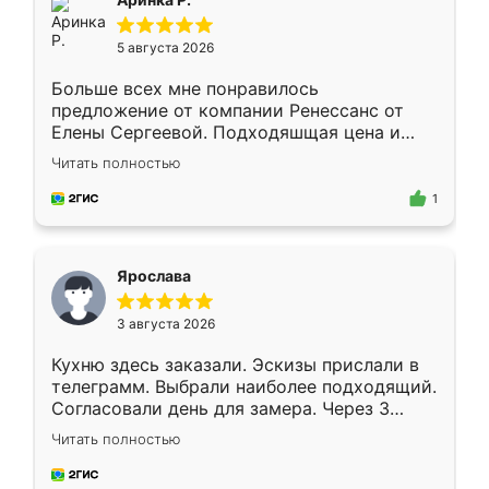
5 августа 2026
Больше всех мне понравилось
предложение от компании Ренессанс от
Елены Сергеевой. Подходяшщая цена и
короткие сроки изготовления. Приехавший
Читать полностью
для замера сотрудник Владислав
предложил по моему эскизу самый
1
подходящий вариант шкафа. Немного его
видоизменил, получилось даже лучше, чем
я хотела.
Ярослава
3 августа 2026
Кухню здесь заказали. Эскизы прислали в
телеграмм. Выбрали наиболее подходящий.
Согласовали день для замера. Через 3
недели кухня была уже готова. Остались
Читать полностью
довольны работой. Спасибо Ренессанс
мебель за качественную работу!