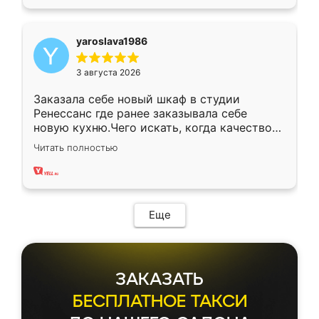
yaroslava1986
3 августа 2026
Заказала себе новый шкаф в студии
Ренессанс где ранее заказывала себе
новую кухню.Чего искать, когда качеством
вполне довольна. Служит кухня уже почти
Читать полностью
два года, нареканий нет.
Еще
ЗАКАЗАТЬ
БЕСПЛАТНОЕ ТАКСИ