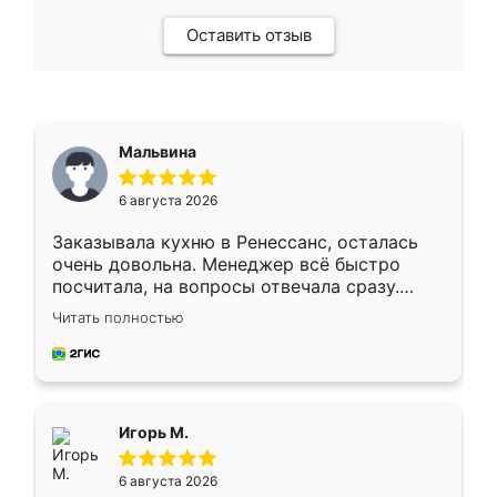
Оставить отзыв
Мальвина
6 августа 2026
Заказывала кухню в Ренессанс, осталась
очень довольна. Менеджер всё быстро
посчитала, на вопросы отвечала сразу.
Замерщик приехал в субботу, подошёл к
Читать полностью
делу со всей ответственностью. Собрали
за день, ребята работали аккуратно, даже
пыли почти не было. Качество отличное,
ящики ходят плавно, ничего не скрипит.
Всё подошло как влитое.
Игорь М.
6 августа 2026