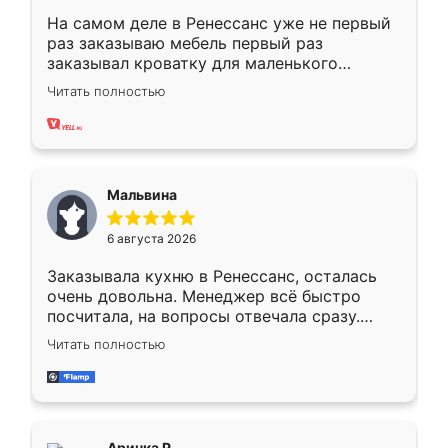
На самом деле в Ренессанс уже не первый
раз заказываю мебель первый раз
заказывал кроватку для маленького
ребёнка при его рождении ,во второй раз
Читать полностью
заказал шкаф-купе. По качеству очень
хорошее сборка достаточно быстрая,
также адекватные цены. До этого
сравнивал с разными конкурентами в этом
сегменте ,выбор у конкурентов куда
Мальвина
меньше, здесь же он более разнообразный.
Мне нравится ,если что-то потребуется из
6 августа 2026
мебели буду заказывать только здесь.
Заказывала кухню в Ренессанс, осталась
очень довольна. Менеджер всё быстро
посчитала, на вопросы отвечала сразу.
Замерщик приехал в субботу, подошёл к
Читать полностью
делу со всей ответственностью. Собрали
за день, ребята работали аккуратно, даже
пыли почти не было. Качество отличное,
ящики ходят плавно, ничего не скрипит.
Всё подошло как влитое.
Аринка Р.