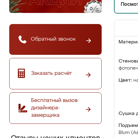
Посмот
Обратный звонок
Матери
Стенова
фотопе
Заказать расчёт
Цвет:
н
Бесплатный вызов
дизайнера-
Сушка д
замерщика
Подъем
Blum (А