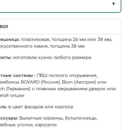
▼
ики
лешница:
пластиковая, толщина 26 мм или 38 мм;
скусственного камня, толщина 38 мм
риты:
изготовим кухню любого размера
тные системы :
ПВШ полного открывания,
ембоксы BOYARD (Россия), Blum (Австрия) или
ich (Германия) с плавным закрыванием дверок или
этой опции
ль:
в цвет фасадов или корпуса
ссуары:
Выкатные корзины, бутылочницы,
ебные уголки, карусели