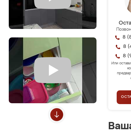
Оста
Позвон
8 (
8 (
8 (
Или оставь
ко
предвар
ОСТ
Ваша