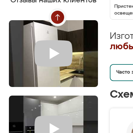
Отзывы наших клиентов
Пристен
освеще
Изго
любы
Часто 
Схе