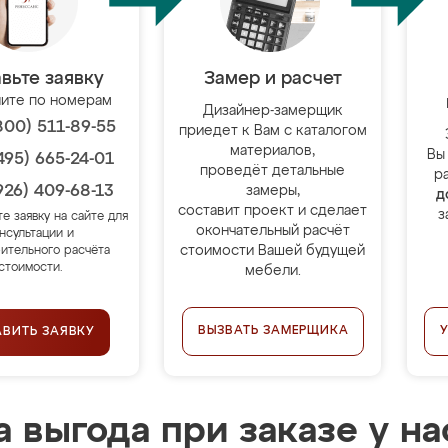
вьте заявку
Замер и расчет
ите по номерам
Дизайнер-замерщик
800) 511-89-55
приедет к Вам с каталогом
материалов,
Вы
495) 665-24-01
проведёт детальные
р
926) 409-68-13
замеры,
д
составит проект и сделает
з
те заявку на сайте для
окончательный расчёт
нсультации и
стоимости Вашей будущей
ительного расчёта
стоимости.
мебели.
ВЫЗВАТЬ ЗАМЕРЩИКА
АВИТЬ ЗАЯВКУ
 выгода при заказе у на