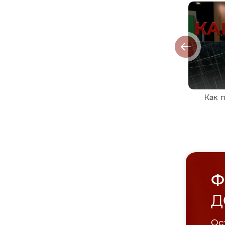
Как 
Ф
Д
Ост