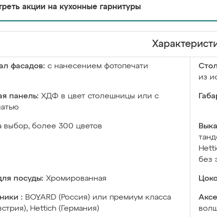
реть акции на кухонные гарнитуры
Характерист
ал фасадов:
с нанесением фотопечати
Сто
из и
я панель:
ХДФ в цвет столешницы или с
Габа
чатью
а выбор, более 300 цветов
Выка
танд
Hett
без 
ля посуды:
Хромированная
Цоко
ники :
BOYARD (Россия) или премиум класса
Аксе
встрия), Hettich (Германия)
волш