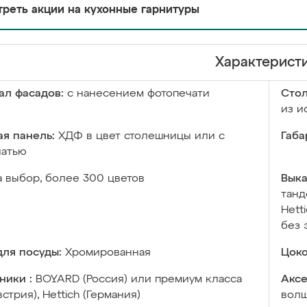
реть акции на кухонные гарнитуры
Характерист
ал фасадов:
с нанесением фотопечати
Сто
из и
я панель:
ХДФ в цвет столешницы или с
Габа
чатью
а выбор, более 300 цветов
Выка
танд
Hett
без 
ля посуды:
Хромированная
Цоко
ники :
BOYARD (Россия) или премиум класса
Аксе
встрия), Hettich (Германия)
волш