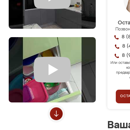
Оста
Позвон
8 (
8 (
8 (
Или оставь
ко
предвар
ОСТ
Ваша