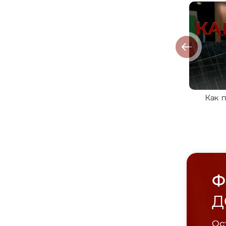
Как 
Ф
Д
Ост