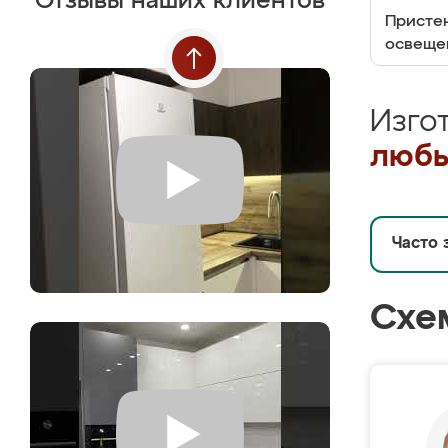
Отзывы наших клиентов
Пристен
освеще
Изго
любы
Часто 
Схе