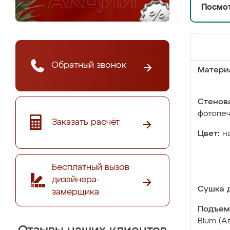
Посмот
Обратный звонок
Матери
Стенова
фотопе
Заказать расчёт
Цвет:
н
Бесплатный вызов
дизайнера-
Сушка д
замерщика
Подъем
Blum (А