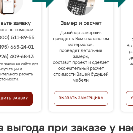
вьте заявку
Замер и расчет
ите по номерам
Дизайнер-замерщик
800) 511-89-55
приедет к Вам с каталогом
материалов,
Вы
495) 665-24-01
проведёт детальные
р
926) 409-68-13
замеры,
д
составит проект и сделает
з
те заявку на сайте для
окончательный расчёт
нсультации и
стоимости Вашей будущей
ительного расчёта
стоимости.
мебели.
ВЫЗВАТЬ ЗАМЕРЩИКА
АВИТЬ ЗАЯВКУ
 выгода при заказе у на