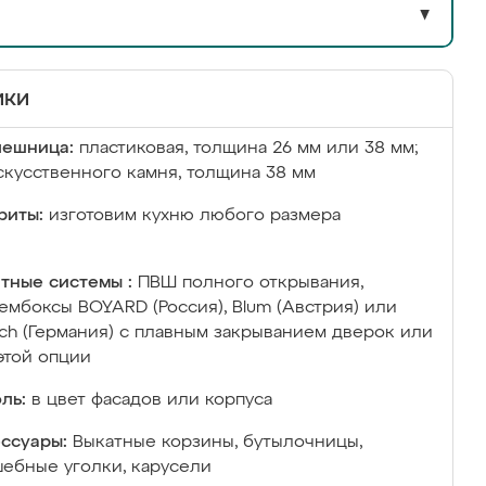
▼
ики
лешница:
пластиковая, толщина 26 мм или 38 мм;
скусственного камня, толщина 38 мм
риты:
изготовим кухню любого размера
тные системы :
ПВШ полного открывания,
ембоксы BOYARD (Россия), Blum (Австрия) или
ich (Германия) с плавным закрыванием дверок или
этой опции
ль:
в цвет фасадов или корпуса
ссуары:
Выкатные корзины, бутылочницы,
ебные уголки, карусели