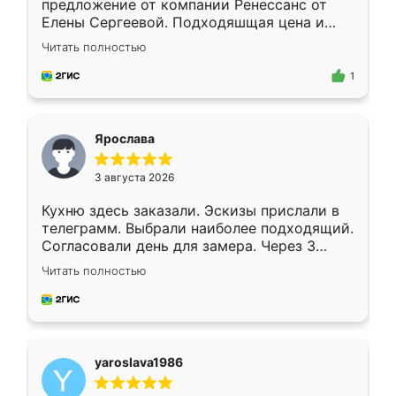
предложение от компании Ренессанс от
Елены Сергеевой. Подходяшщая цена и
короткие сроки изготовления. Приехавший
Читать полностью
для замера сотрудник Владислав
предложил по моему эскизу самый
1
подходящий вариант шкафа. Немного его
видоизменил, получилось даже лучше, чем
я хотела.
Ярослава
3 августа 2026
Кухню здесь заказали. Эскизы прислали в
телеграмм. Выбрали наиболее подходящий.
Согласовали день для замера. Через 3
недели кухня была уже готова. Остались
Читать полностью
довольны работой. Спасибо Ренессанс
мебель за качественную работу!
yaroslava1986