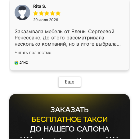
Rita S.
29 июля 2026
Заказывала мебель от Елены Сергеевой
Ренессанс. До этого рассматривала
несколько компаний, но в итоге выбрала
эту. Сначала обговорили условия, потом
Читать полностью
приехал замерщик, всё спокойно объяснил
и снял размеры. Изготовили в срок, с
доставкой тоже никаких проблем не
возникло. Сборку выполнили аккуратно,
мебель сразу встала на свое место без
Еще
каких-либо доработок. Качеством осталась
довольна, все выглядит так, как и ожидала.
ЗАКАЗАТЬ
БЕСПЛАТНОЕ ТАКСИ
ДО НАШЕГО САЛОНА