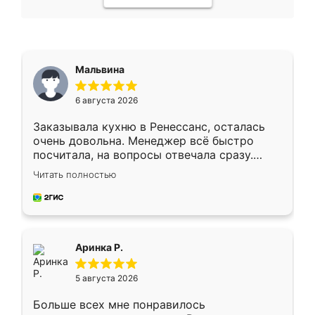
Мальвина
6 августа 2026
Заказывала кухню в Ренессанс, осталась
очень довольна. Менеджер всё быстро
посчитала, на вопросы отвечала сразу.
Замерщик приехал в субботу, подошёл к
Читать полностью
делу со всей ответственностью. Собрали
за день, ребята работали аккуратно, даже
пыли почти не было. Качество отличное,
ящики ходят плавно, ничего не скрипит.
Всё подошло как влитое.
Аринка Р.
5 августа 2026
Больше всех мне понравилось