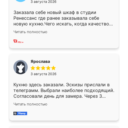
3 августа 2026
Заказала себе новый шкаф в студии
Ренессанс где ранее заказывала себе
новую кухню.Чего искать, когда качеством
вполне довольна. Служит кухня уже почти
Читать полностью
два года, нареканий нет.
Ярослава
3 августа 2026
Кухню здесь заказали. Эскизы прислали в
телеграмм. Выбрали наиболее подходящий.
Согласовали день для замера. Через 3
недели кухня была уже готова. Остались
Читать полностью
довольны работой. Спасибо Ренессанс
мебель за качественную работу!