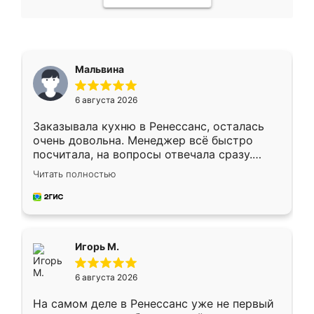
Мальвина
6 августа 2026
Заказывала кухню в Ренессанс, осталась
очень довольна. Менеджер всё быстро
посчитала, на вопросы отвечала сразу.
Замерщик приехал в субботу, подошёл к
Читать полностью
делу со всей ответственностью. Собрали
за день, ребята работали аккуратно, даже
пыли почти не было. Качество отличное,
ящики ходят плавно, ничего не скрипит.
Всё подошло как влитое.
Игорь М.
6 августа 2026
На самом деле в Ренессанс уже не первый