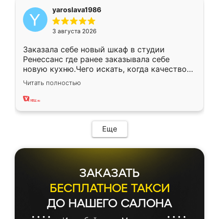
yaroslava1986
3 августа 2026
Заказала себе новый шкаф в студии
Ренессанс где ранее заказывала себе
новую кухню.Чего искать, когда качеством
вполне довольна. Служит кухня уже почти
Читать полностью
два года, нареканий нет.
Еще
ЗАКАЗАТЬ
БЕСПЛАТНОЕ ТАКСИ
ДО НАШЕГО САЛОНА