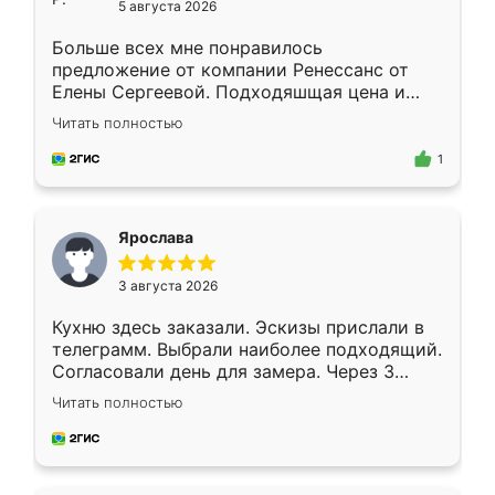
5 августа 2026
Больше всех мне понравилось
предложение от компании Ренессанс от
Елены Сергеевой. Подходяшщая цена и
короткие сроки изготовления. Приехавший
Читать полностью
для замера сотрудник Владислав
предложил по моему эскизу самый
1
подходящий вариант шкафа. Немного его
видоизменил, получилось даже лучше, чем
я хотела.
Ярослава
3 августа 2026
Кухню здесь заказали. Эскизы прислали в
телеграмм. Выбрали наиболее подходящий.
Согласовали день для замера. Через 3
недели кухня была уже готова. Остались
Читать полностью
довольны работой. Спасибо Ренессанс
мебель за качественную работу!