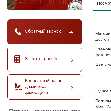
Посмот
Обратный звонок
Матери
другой 
Стенова
фотопе
Заказать расчёт
Цвет:
н
Бесплатный вызов
дизайнера-
Сушка д
замерщика
Подъем
Blum (А