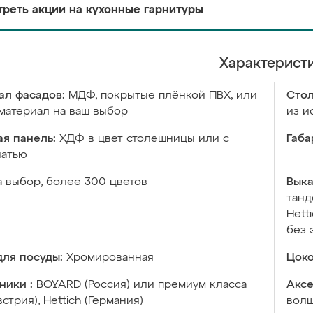
реть акции на кухонные гарнитуры
Характерист
ал фасадов:
МДФ, покрытые плёнкой ПВХ, или
Сто
материал на ваш выбор
из и
я панель:
ХДФ в цвет столешницы или с
Габа
чатью
а выбор, более 300 цветов
Выка
танд
Hett
без 
ля посуды:
Хромированная
Цоко
ники :
BOYARD (Россия) или премиум класса
Аксе
встрия), Hettich (Германия)
волш