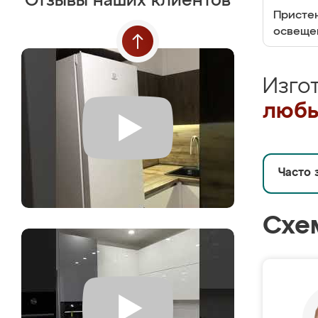
Отзывы наших клиентов
Пристен
освеще
Изго
любы
Часто 
Схе