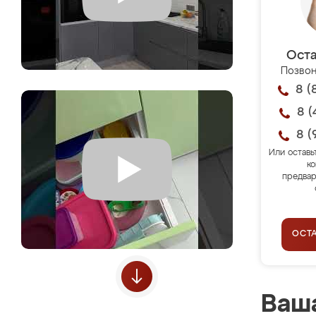
Оста
Позвон
8 (
8 (
8 (
Или оставь
ко
предвар
ОСТ
Ваша