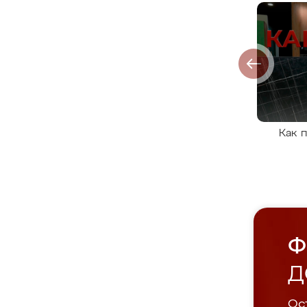
Как 
Ф
Д
Ост