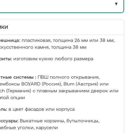
▼
ики
лешница:
пластиковая, толщина 26 мм или 38 мм;
скусственного камня, толщина 38 мм
риты:
изготовим кухню любого размера
тные системы :
ПВШ полного открывания,
ембоксы BOYARD (Россия), Blum (Австрия) или
ich (Германия) с плавным закрыванием дверок или
этой опции
ль:
в цвет фасадов или корпуса
ссуары:
Выкатные корзины, бутылочницы,
ебные уголки, карусели