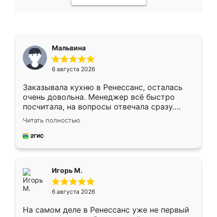
Мальвина
6 августа 2026
Заказывала кухню в Ренессанс, осталась
очень довольна. Менеджер всё быстро
посчитала, на вопросы отвечала сразу.
Замерщик приехал в субботу, подошёл к
Читать полностью
делу со всей ответственностью. Собрали
за день, ребята работали аккуратно, даже
пыли почти не было. Качество отличное,
ящики ходят плавно, ничего не скрипит.
Всё подошло как влитое.
Игорь М.
6 августа 2026
На самом деле в Ренессанс уже не первый