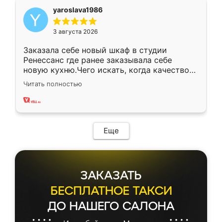
yaroslava1986
3 августа 2026
Заказала себе новый шкаф в студии
Ренессанс где ранее заказывала себе
новую кухню.Чего искать, когда качеством
вполне довольна. Служит кухня уже почти
Читать полностью
два года, нареканий нет.
Еще
ЗАКАЗАТЬ
БЕСПЛАТНОЕ ТАКСИ
ДО НАШЕГО САЛОНА