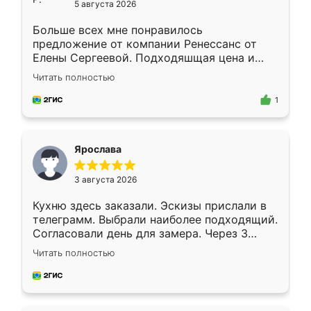
5 августа 2026
Больше всех мне понравилось
предложение от компании Ренессанс от
Елены Сергеевой. Подходяшщая цена и
короткие сроки изготовления. Приехавший
Читать полностью
для замера сотрудник Владислав
предложил по моему эскизу самый
1
подходящий вариант шкафа. Немного его
видоизменил, получилось даже лучше, чем
я хотела.
Ярослава
3 августа 2026
Кухню здесь заказали. Эскизы прислали в
телеграмм. Выбрали наиболее подходящий.
Согласовали день для замера. Через 3
недели кухня была уже готова. Остались
Читать полностью
довольны работой. Спасибо Ренессанс
мебель за качественную работу!