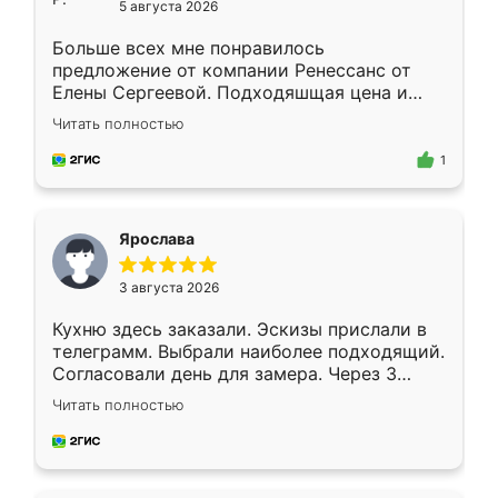
5 августа 2026
Больше всех мне понравилось
предложение от компании Ренессанс от
Елены Сергеевой. Подходяшщая цена и
короткие сроки изготовления. Приехавший
Читать полностью
для замера сотрудник Владислав
предложил по моему эскизу самый
1
подходящий вариант шкафа. Немного его
видоизменил, получилось даже лучше, чем
я хотела.
Ярослава
3 августа 2026
Кухню здесь заказали. Эскизы прислали в
телеграмм. Выбрали наиболее подходящий.
Согласовали день для замера. Через 3
недели кухня была уже готова. Остались
Читать полностью
довольны работой. Спасибо Ренессанс
мебель за качественную работу!