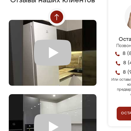
Отзывы наших клиентов
Оста
Позвон
8 (
8 (
8 (
Или оставь
ко
предвар
ОСТ