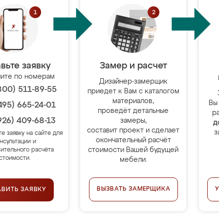
вьте заявку
Замер и расчет
ите по номерам
Дизайнер-замерщик
800) 511-89-55
приедет к Вам с каталогом
материалов,
Вы
495) 665-24-01
проведёт детальные
р
926) 409-68-13
замеры,
д
составит проект и сделает
з
те заявку на сайте для
окончательный расчёт
нсультации и
стоимости Вашей будущей
ительного расчёта
стоимости.
мебели.
ВЫЗВАТЬ ЗАМЕРЩИКА
АВИТЬ ЗАЯВКУ