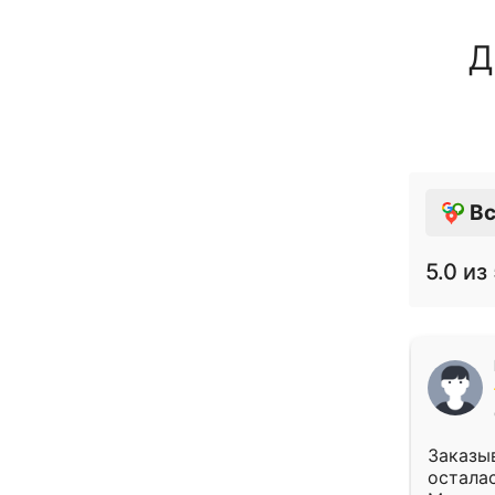
Д
Вс
5.0
из 
Заказыв
осталас