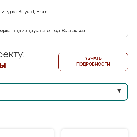
итура:
Boyard, Blum
еры:
индивидуально под Ваш заказ
екту:
УЗНАТЬ
лы
ПОДРОБНОСТИ
▼