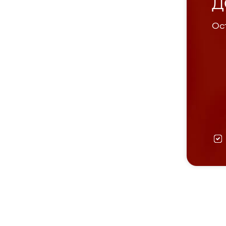
Д
Ост