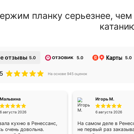
ержим планку серьезнее, чем
катани
е отзывы
5.0
5.0
5.0
5
На основе
945
оценок
Мальвина
Игорь М.
6 августа 2026
6 августа 2026
ала кухню в Ренессанс,
На самом деле в Ренес
ь очень довольна.
не первый раз заказыв