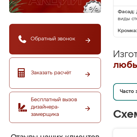
Фасад:
виды ст
Кромка
Обратный звонок
Изго
любы
Заказать расчёт
Часто 
Бесплатный вызов
дизайнера-
Схе
замерщика