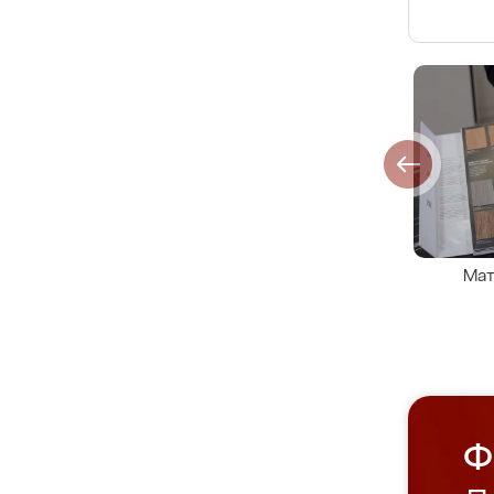
Мат
Ф