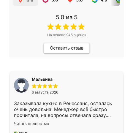
5.0
из 5
На основе
945
оценок
Оставить отзыв
Мальвина
6 августа 2026
Заказывала кухню в Ренессанс, осталась
очень довольна. Менеджер всё быстро
посчитала, на вопросы отвечала сразу.
Замерщик приехал в субботу, подошёл к
Читать полностью
делу со всей ответственностью. Собрали