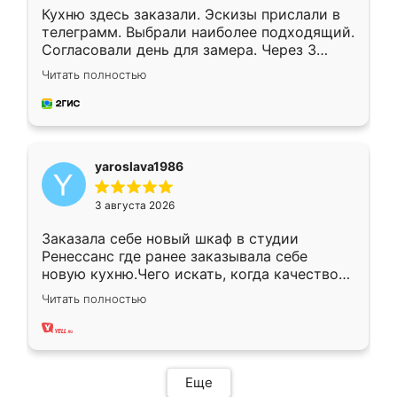
Кухню здесь заказали. Эскизы прислали в
телеграмм. Выбрали наиболее подходящий.
Согласовали день для замера. Через 3
недели кухня была уже готова. Остались
Читать полностью
довольны работой. Спасибо Ренессанс
мебель за качественную работу!
yaroslava1986
3 августа 2026
Заказала себе новый шкаф в студии
Ренессанс где ранее заказывала себе
новую кухню.Чего искать, когда качеством
вполне довольна. Служит кухня уже почти
Читать полностью
два года, нареканий нет.
Еще