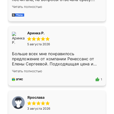
Замерщик приехал в субботу, подошёл к
Читать полностью
делу со всей ответственностью. Собрали
за день, ребята работали аккуратно, даже
пыли почти не было. Качество отличное,
ящики ходят плавно, ничего не скрипит.
Всё подошло как влитое.
Аринка Р.
5 августа 2026
Больше всех мне понравилось
предложение от компании Ренессанс от
Елены Сергеевой. Подходяшщая цена и
короткие сроки изготовления. Приехавший
Читать полностью
для замера сотрудник Владислав
предложил по моему эскизу самый
1
подходящий вариант шкафа. Немного его
видоизменил, получилось даже лучше, чем
я хотела.
Ярослава
3 августа 2026