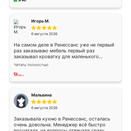
за день, ребята работали аккуратно, даже
пыли почти не было. Качество отличное,
ящики ходят плавно, ничего не скрипит.
Всё подошло как влитое.
Игорь М.
6 августа 2026
На самом деле в Ренессанс уже не первый
раз заказываю мебель первый раз
заказывал кроватку для маленького
ребёнка при его рождении ,во второй раз
Читать полностью
заказал шкаф-купе. По качеству очень
хорошее сборка достаточно быстрая,
также адекватные цены. До этого
сравнивал с разными конкурентами в этом
сегменте ,выбор у конкурентов куда
Мальвина
меньше, здесь же он более разнообразный.
Мне нравится ,если что-то потребуется из
6 августа 2026
мебели буду заказывать только здесь.
Заказывала кухню в Ренессанс, осталась
очень довольна. Менеджер всё быстро
посчитала, на вопросы отвечала сразу.