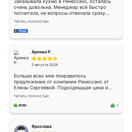
Заказывала кухню в Ренессанс, осталась
очень довольна. Менеджер всё быстро
посчитала, на вопросы отвечала сразу.
Замерщик приехал в субботу, подошёл к
Читать полностью
делу со всей ответственностью. Собрали
за день, ребята работали аккуратно, даже
пыли почти не было. Качество отличное,
ящики ходят плавно, ничего не скрипит.
Всё подошло как влитое.
Аринка Р.
5 августа 2026
Больше всех мне понравилось
предложение от компании Ренессанс от
Елены Сергеевой. Подходяшщая цена и
короткие сроки изготовления. Приехавший
Читать полностью
для замера сотрудник Владислав
предложил по моему эскизу самый
1
подходящий вариант шкафа. Немного его
видоизменил, получилось даже лучше, чем
я хотела.
Ярослава