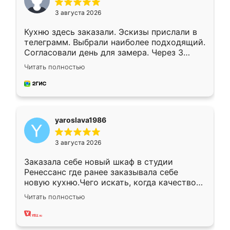
3 августа 2026
Кухню здесь заказали. Эскизы прислали в
телеграмм. Выбрали наиболее подходящий.
Согласовали день для замера. Через 3
недели кухня была уже готова. Остались
Читать полностью
довольны работой. Спасибо Ренессанс
мебель за качественную работу!
yaroslava1986
3 августа 2026
Заказала себе новый шкаф в студии
Ренессанс где ранее заказывала себе
новую кухню.Чего искать, когда качеством
вполне довольна. Служит кухня уже почти
Читать полностью
два года, нареканий нет.