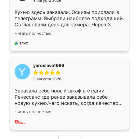
3 августа 2026
Кухню здесь заказали. Эскизы прислали в
телеграмм. Выбрали наиболее подходящий.
Согласовали день для замера. Через 3
недели кухня была уже готова. Остались
Читать полностью
довольны работой. Спасибо Ренессанс
мебель за качественную работу!
yaroslava1986
3 августа 2026
Заказала себе новый шкаф в студии
Ренессанс где ранее заказывала себе
новую кухню.Чего искать, когда качеством
вполне довольна. Служит кухня уже почти
Читать полностью
два года, нареканий нет.