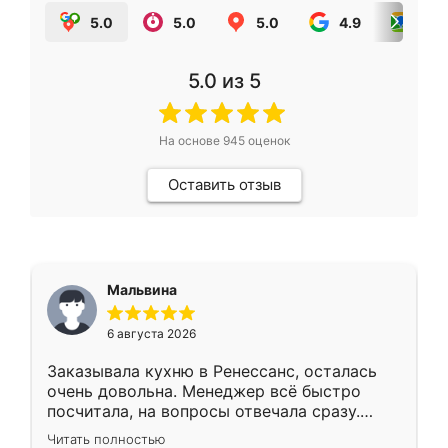
5.0
5.0
5.0
4.9
5.0
5.0
из 5
На основе
945
оценок
Оставить отзыв
Мальвина
6 августа 2026
Заказывала кухню в Ренессанс, осталась
очень довольна. Менеджер всё быстро
посчитала, на вопросы отвечала сразу.
Замерщик приехал в субботу, подошёл к
Читать полностью