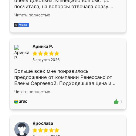
очень довольна. Менеджер всё быстро
посчитала, на вопросы отвечала сразу.
Замерщик приехал в субботу, подошёл к
Читать полностью
делу со всей ответственностью. Собрали
за день, ребята работали аккуратно, даже
пыли почти не было. Качество отличное,
ящики ходят плавно, ничего не скрипит.
Всё подошло как влитое.
Аринка Р.
5 августа 2026
Больше всех мне понравилось
предложение от компании Ренессанс от
Елены Сергеевой. Подходяшщая цена и
короткие сроки изготовления. Приехавший
Читать полностью
для замера сотрудник Владислав
предложил по моему эскизу самый
1
подходящий вариант шкафа. Немного его
видоизменил, получилось даже лучше, чем
я хотела.
Ярослава