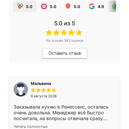
5.0
5.0
5.0
4.9
5.0
5.0
из 5
На основе
945
оценок
Оставить отзыв
Мальвина
6 августа 2026
Заказывала кухню в Ренессанс, осталась
очень довольна. Менеджер всё быстро
посчитала, на вопросы отвечала сразу.
Замерщик приехал в субботу, подошёл к
Читать полностью