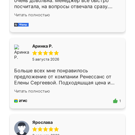
очень довольна. Менеджер всё быстро
посчитала, на вопросы отвечала сразу.
Замерщик приехал в субботу, подошёл к
Читать полностью
делу со всей ответственностью. Собрали
за день, ребята работали аккуратно, даже
пыли почти не было. Качество отличное,
ящики ходят плавно, ничего не скрипит.
Всё подошло как влитое.
Аринка Р.
5 августа 2026
Больше всех мне понравилось
предложение от компании Ренессанс от
Елены Сергеевой. Подходяшщая цена и
короткие сроки изготовления. Приехавший
Читать полностью
для замера сотрудник Владислав
предложил по моему эскизу самый
1
подходящий вариант шкафа. Немного его
видоизменил, получилось даже лучше, чем
я хотела.
Ярослава