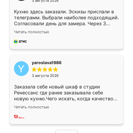
3 августа 2026
Кухню здесь заказали. Эскизы прислали в
телеграмм. Выбрали наиболее подходящий.
Согласовали день для замера. Через 3
недели кухня была уже готова. Остались
Читать полностью
довольны работой. Спасибо Ренессанс
мебель за качественную работу!
yaroslava1986
3 августа 2026
Заказала себе новый шкаф в студии
Ренессанс где ранее заказывала себе
новую кухню.Чего искать, когда качеством
вполне довольна. Служит кухня уже почти
Читать полностью
два года, нареканий нет.