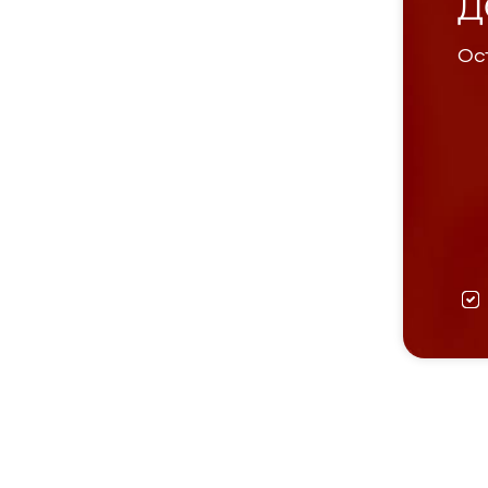
Д
Ост