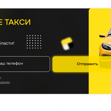
Е ТАКСИ
ласти!
Отправить
о
ашению