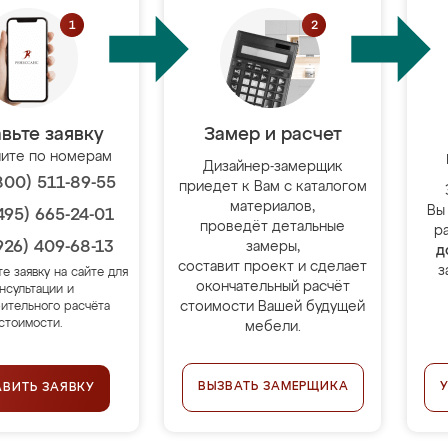
вьте заявку
Замер и расчет
ите по номерам
Дизайнер-замерщик
800) 511-89-55
приедет к Вам с каталогом
материалов,
Вы
495) 665-24-01
проведёт детальные
р
926) 409-68-13
замеры,
д
составит проект и сделает
з
те заявку на сайте для
окончательный расчёт
нсультации и
стоимости Вашей будущей
ительного расчёта
стоимости.
мебели.
ВЫЗВАТЬ ЗАМЕРЩИКА
АВИТЬ ЗАЯВКУ