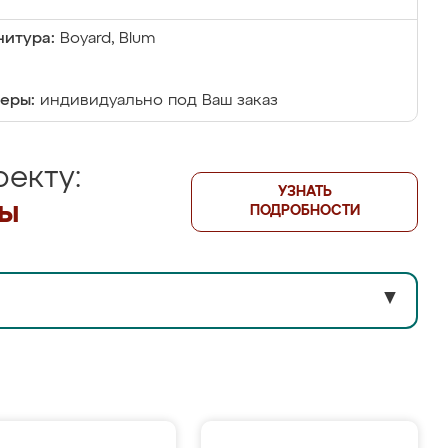
итура:
Boyard, Blum
еры:
индивидуально под Ваш заказ
екту:
УЗНАТЬ
лы
ПОДРОБНОСТИ
▼