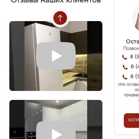
Отзывы наших клиентов
Оста
Позвон
8 (
8 (
8 (
Или оставь
ко
предвар
ОСТ