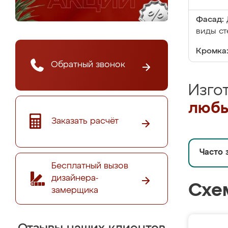
Фасад:
виды ст
Кромка
Обратный звонок
Изго
любы
Заказать расчёт
Часто 
Бесплатный вызов
дизайнера-
Схе
замерщика